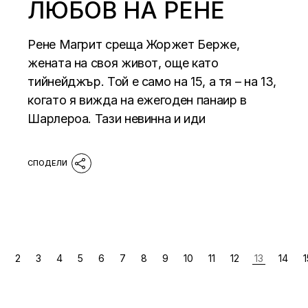
ЛЮБОВ НА РЕНЕ
Рене Магрит среща Жоржет Берже,
жената на своя живот, още като
тийнейджър. Той е само на 15, а тя – на 13,
когато я вижда на ежегоден панаир в
Шарлероа. Тази невинна и иди
РАЗДЕЛЯНЕ
2
3
4
5
6
7
8
9
10
11
12
13
14
1
НА
ПУБЛИКАЦИИТЕ