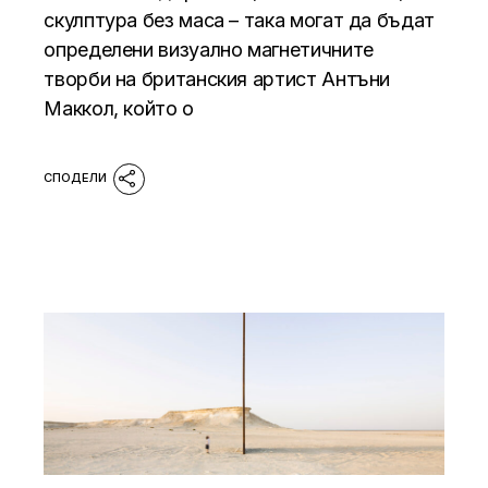
скулптура без маса – така могат да бъдат
определени визуално магнетичните
творби на британския артист Антъни
Маккол, който о