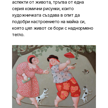
аспекти от живота, тръгва от една
серия комични рисунки, които
художничката създава в опит да
подобри настроението на майка си,
която цял живот се бори с наднормено
тегло.