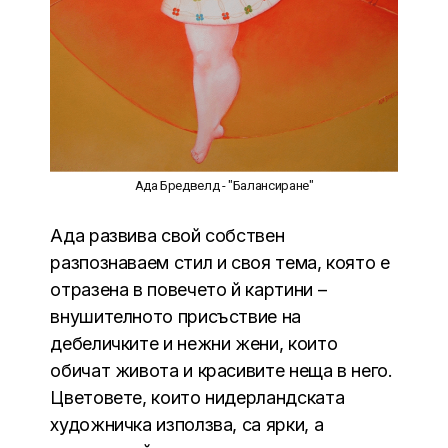
Ада Бредвелд - "Балансиране"
Ада развива свой собствен
разпознаваем стил и своя тема, която е
отразена в повечето й картини –
внушителното присъствие на
дебеличките и нежни жени, които
обичат живота и красивите неща в него.
Цветовете, които нидерландската
художничка използва, са ярки, а