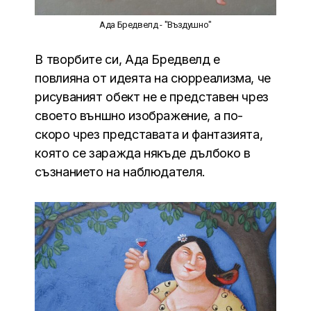
Ада Бредвелд - "Въздушно"
В творбите си, Ада Бредвелд е
повлияна от идеята на сюрреализма, че
рисуваният обект не е представен чрез
своето външно изображение, а по-
скоро чрез представата и фантазията,
която се заражда някъде дълбоко в
съзнанието на наблюдателя.