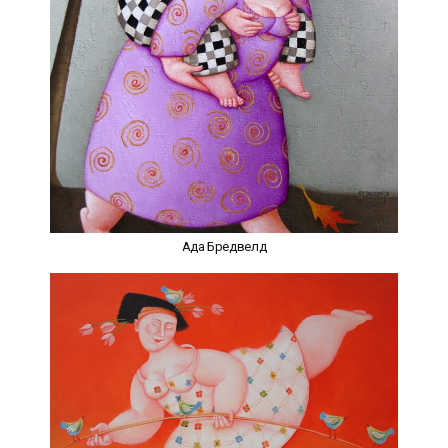
Ада Бредвелд