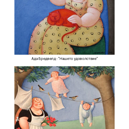
Ада Бредвелд - "Нашето удоволствие"