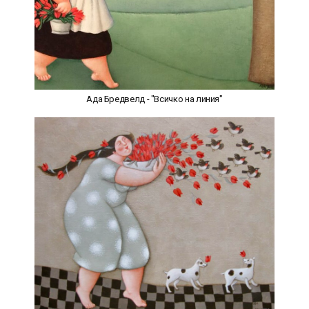
Ада Бредвелд - "Всичко на линия"