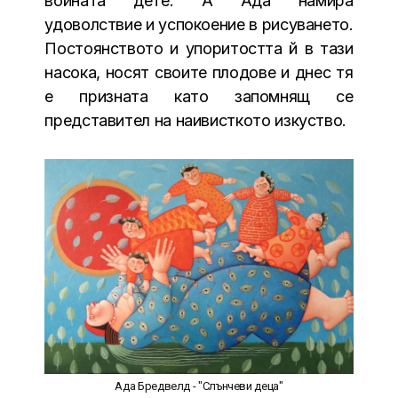
войната дете. А Ада намира
удоволствие и успокоение в рисуването.
Постоянството и упоритостта й в тази
насока, носят своите плодове и днес тя
е призната като запомнящ се
представител на наивисткото изкуство.
Ада Бредвелд - "Слънчеви деца"