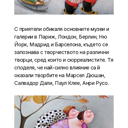
С приятели обикаля основните музеи и
галерии в Париж, Лондон, Берлин, Ню
Йорк, Мадрид и Барселона, където се
запознава с творчеството на различни
творци, сред които и сюрреалистите. Тя
споделя, че най-силно влияние са й
оказали творбите на Марсел Дюшан,
Салвадор Дали, Паул Клее, Анри Русо.