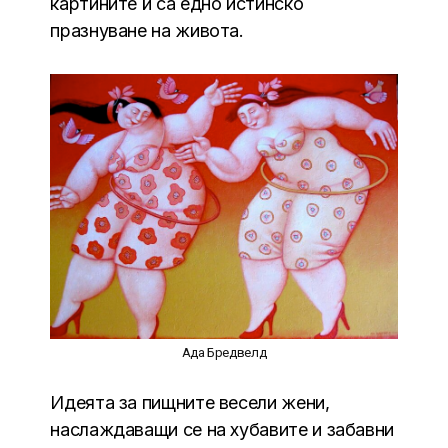
картините й са едно истинско
празнуване на живота.
Ада Бредвелд
Идеята за пищните весели жени,
наслаждаващи се на хубавите и забавни