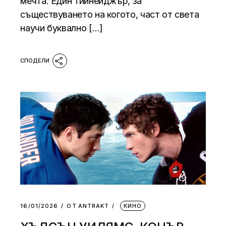
мечта. Един тийнейджър, за
съществуването на когото, част от света
научи буквално […]
16/01/2026
ОТ
АNTRAKT
КИНО