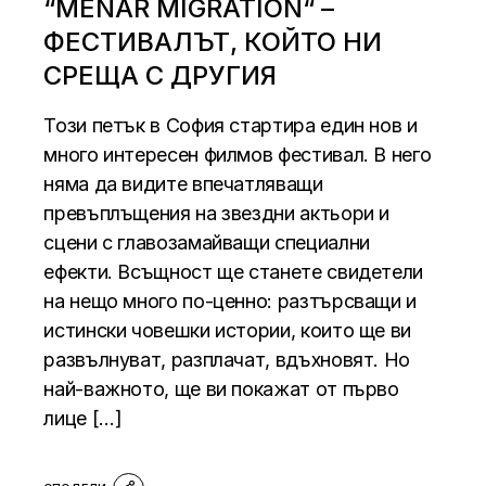
“MENAR MIGRATION“ –
ФЕСТИВАЛЪТ, КОЙТО НИ
СРЕЩА С ДРУГИЯ
Този петък в София стартира един нов и
много интересен филмов фестивал. В него
няма да видите впечатляващи
превъплъщения на звездни актьори и
сцени с главозамайващи специални
ефекти. Всъщност ще станете свидетели
на нещо много по-ценно: разтърсващи и
истински човешки истории, които ще ви
развълнуват, разплачат, вдъхновят. Но
най-важното, ще ви покажат от първо
лице […]