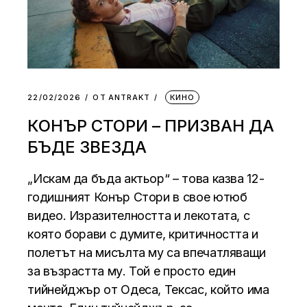
22/02/2026
ОТ
АNTRAKT
КИНО
КОНЪР СТОРИ – ПРИЗВАН ДА
БЪДЕ ЗВЕЗДА
„Искам да бъда актьор“ – това казва 12-
годишният Конър Стори в свое ютюб
видео. Изразителността и лекотата, с
която борави с думите, критичността и
полетът на мисълта му са впечатляващи
за възрастта му. Той е просто един
тийнейджър от Одеса, Тексас, който има