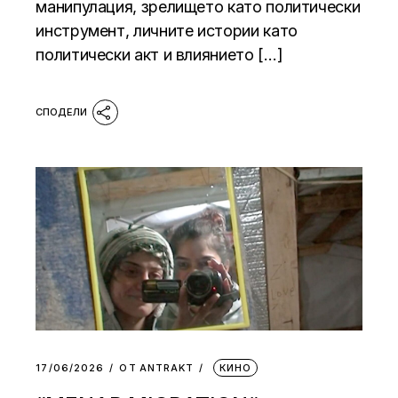
манипулация, зрелището като политически
инструмент, личните истории като
политически акт и влиянието […]
17/06/2026
ОТ
АNTRAKT
КИНО