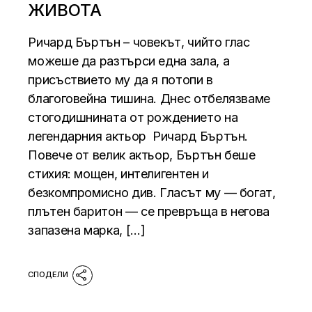
ЖИВОТА
Ричард Бъртън – човекът, чийто глас
можеше да разтърси една зала, а
присъствието му да я потопи в
благоговейна тишина. Днес отбелязваме
стогодишнината от рождението на
легендарния актьор Ричард Бъртън.
Повече от велик актьор, Бъртън беше
стихия: мощен, интелигентен и
безкомпромисно див. Гласът му — богат,
плътен баритон — се превръща в негова
запазена марка, […]