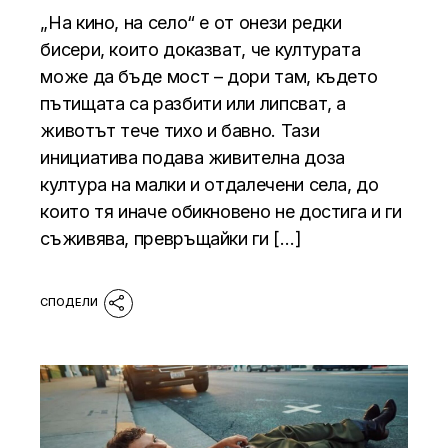
„На кино, на село“ е от онези редки
бисери, които доказват, че културата
може да бъде мост – дори там, където
пътищата са разбити или липсват, а
животът тече тихо и бавно. Тази
инициатива подава живителна доза
култура на малки и отдалечени села, до
които тя иначе обикновено не достига и ги
съживява, превръщайки ги […]