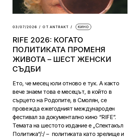
03/07/2026
ОТ
АNTRAKT
КИНО
RIFE 2026: КОГАТО
ПОЛИТИКАТА ПРОМЕНЯ
ЖИВОТА – ШЕСТ ЖЕНСКИ
СЪДБИ
Ето, че месец юли отново е тук. А както
вече знаем това е месецът, в който в
сърцето на Родопите, в Смолян, се
провежда ежегодният международен
фестивал за документално кино “RIFE”.
Темата на шестото издание е „Спектакъл
Политика“/:/ – политиката като зрелище и