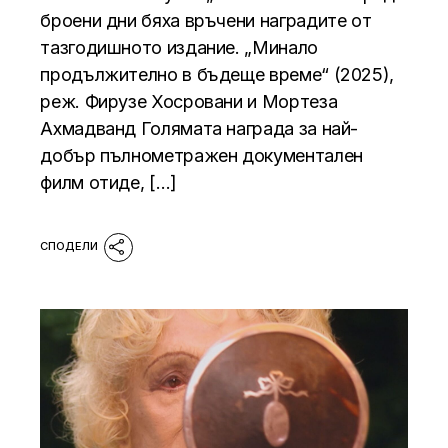
броени дни бяха връчени наградите от
тазгодишното издание. „Минало
продължително в бъдеще време“ (2025),
реж. Фирузе Хосровани и Мортеза
Ахмадванд Голямата награда за най-
добър пълнометражен документален
филм отиде, […]