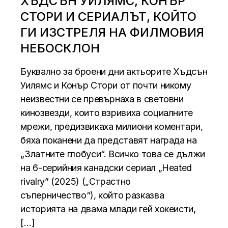
ХЪДСЪН УИЛЯМС, КОНЪР
СТОРИ И СЕРИАЛЪТ, КОЙТО
ГИ ИЗСТРЕЛЯ НА ФИЛМОВИЯ
НЕБОСКЛОН
Буквално за броени дни актьорите Хъдсън
Уилямс и Конър Стори от почти никому
неизвестни се превърнаха в световни
кинозвезди, които взривиха социалните
мрежи, предизвикаха милиони коментари,
бяха поканени да представят награда на
„Златните глобуси“. Всичко това се дължи
на 6-серийния канадски сериал „Heated
rivalry” (2025) („Страстно
съперничество“), който разказва
историята на двама млади гей хокеисти,
[…]