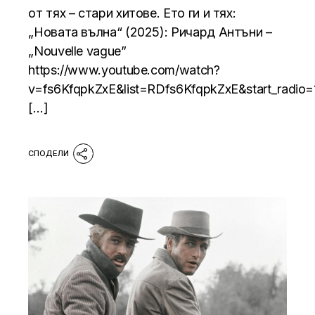
от тях – стари хитове. Ето ги и тях:
„Новата вълна“ (2025): Ричард Антъни –
„Nouvelle vague”
https://www.youtube.com/watch?
v=fs6KfqpkZxE&list=RDfs6KfqpkZxE&start_radio=
[…]