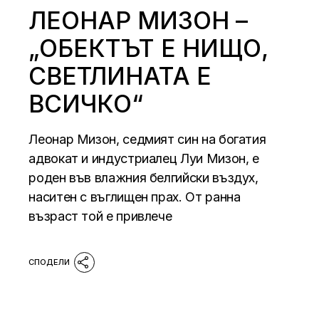
ЛЕОНАР МИЗОН –
„ОБЕКТЪТ Е НИЩО,
СВЕТЛИНАТА Е
ВСИЧКО“
Леонар Мизон, седмият син на богатия
адвокат и индустриалец Луи Мизон, е
роден във влажния белгийски въздух,
наситен с въглищен прах. От ранна
възраст той е привлече