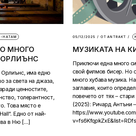
М-НАТАМ
05/12/2025
ОТ
АNTRAKT
НО МНОГО
МУЗИКАТА НА К
 ОРЛИЪНС
Приключи една много си
свой филмов бисер. Но о
 Орлиънс, има едно
много хубава музика. Н
во за света на джаза,
заглавия, които определ
заради ценностите,
повечето от тях – стари 
нство, толерантност,
(2025): Ричард Антъни –
о. Това място е
https://www.youtube.com
all“. Eдно от най-
v=fs6KfqpkZxE&list=RDfs
ва в Ню […]