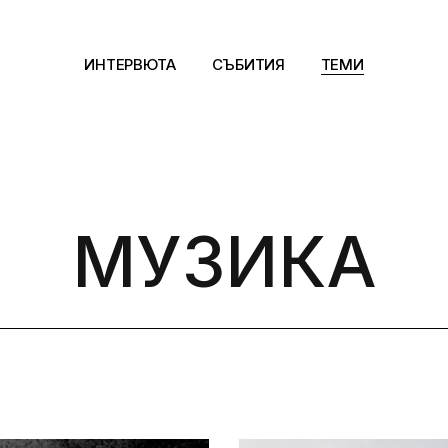
ИНТЕРВЮТА
СЪБИТИЯ
ТЕМИ
Архитектура
Арт
МУЗИКА
Kино
Музика
Сцена
Фотография
Дизайн
Литература и фи