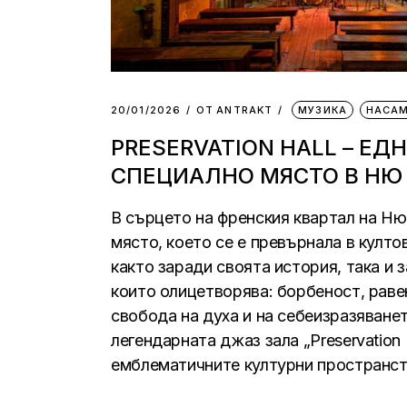
20/01/2026
ОТ
АNTRAKT
МУЗИКА
НАСА
PRESERVATION HALL – ЕД
СПЕЦИАЛНО МЯСТО В НЮ
В сърцето на френския квартал на Ню
място, което се е превърнала в култо
както заради своята история, така и 
които олицетворява: борбеност, раве
свобода на духа и на себеизразяванет
легендарната джаз зала „Preservation H
емблематичните културни пространст