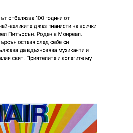
етът отбелязва 100 години от
най-великите джаз пианисти на всички
ел Питърсън. Роден в Монреал,
итърсън оставя след себе си
ължава да вдъхновява музиканти и
елия свят. Приятелите и колегите му