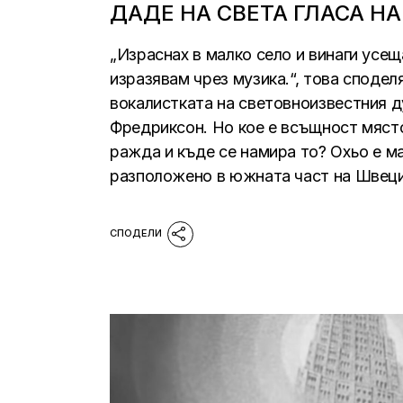
ДАДЕ НА СВЕТА ГЛАСА НА
„Израснах в малко село и винаги усе
изразявам чрез музика.“, това сподел
вокалистката на световноизвестния д
Фредриксон. Но кое е всъщност място
ражда и къде се намира то? Охьо е м
разположено в южната част на Швеци