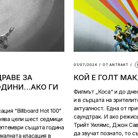
01/07/2024
ОТ
АNTRAKT
ДРАВЕ ЗА
КОЙ Е ГОЛТ МА
ОДИНИ…АКО ГИ
Филмът „Коса“ и до днес
и в сърцата на зрителит
актуалност. Една от пр
ация “Billboard Hot 100”
саундтрак. И ако режи
тоява цели шест седмици
Трийт Уилямс, Джон Са
септември същата година
да звучат познато, то с
икалната класация в