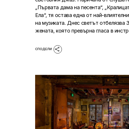
„Първата дама на песента“, „Кралица
Ела“, тя остава една от най-влиятелн
на музиката. Днес светът отбелязва 
жената, която превърна гласа в инстр