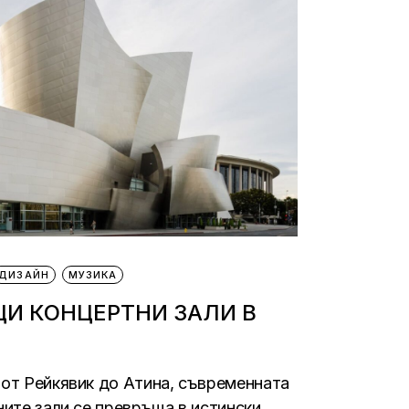
ДИЗАЙН
МУЗИКА
ЩИ КОНЦЕРТНИ ЗАЛИ В
от Рейкявик до Атина, съвременната
ните зали се превръща в истински