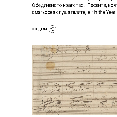
Обединеното кралство. Песента, коя
омагьосва слушателите, е “In the Year 