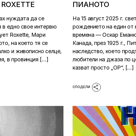
 ROXETTE
ПИАНОТО
щах нуждата да се
На 15 август 2025 г. св
я в едно свое интервю
рождението на един от 
ует Roxette, Мари
времена — Оскар Еманю
то, на което тя се
Канада, през 1925 г., П
алко и живописно селце,
наследство, което прод
я, в провинция […]
любители на джаза по ц
казват просто „OP“, […]