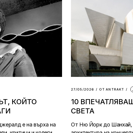
Силни жени
Насам-натам
Други
27/05/2026
ОТ
АNTRAKT
Т, КОЙТО
10 ВПЕЧАТЛЯВА
АГИ
СВЕТА
джералд е на върха на
От Ню Йорк до Шанхай, 
ли, критици и колеги
архитектура на концерт