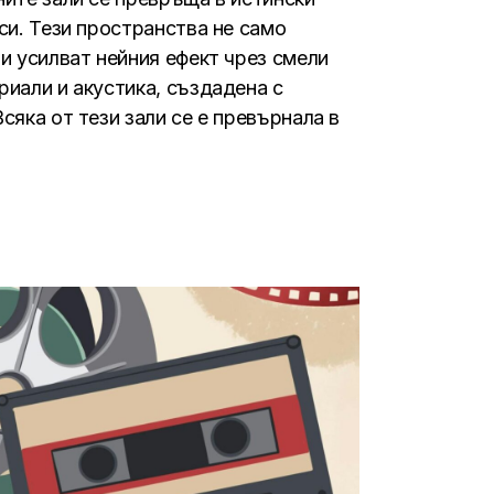
си. Тези пространства не само
и усилват нейния ефект чрез смели
риали и акустика, създадена с
сяка от тези зали се е превърнала в