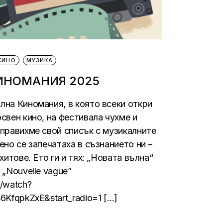
КИНО
МУЗИКА
ИНОМАНИЯ 2025
лна Киномания, в която всеки откри
свен кино, на фестивала чухме и
аправихме свой списък с музикалните
ено се запечатаха в съзнанието ни –
хитове. Ето ги и тях: „Новата вълна“
 „Nouvelle vague”
/watch?
6KfqpkZxE&start_radio=1 […]