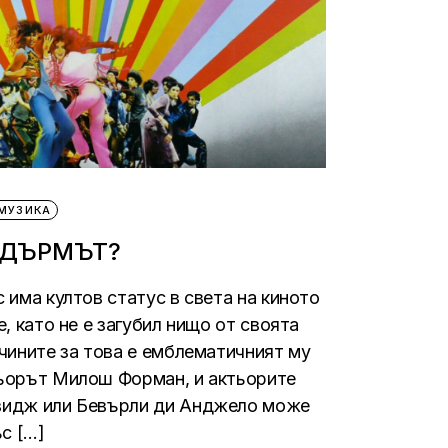
МУЗИКА
КДЪРМЪТ?
 има култов статус в света на киното
е, като не е загубил нищо от своята
ичините за това е емблематичният му
сьорът Милош Форман, и актьорите
видж или Бевърли ди Анджело може
ъс […]