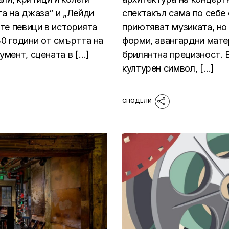
та на джаза“ и „Лейди
спектакъл сама по себе 
ите певици в историята
приютяват музиката, но 
30 години от смъртта на
форми, авангардни мате
умент, сцената в […]
брилянтна прецизност. В
културен символ, […]