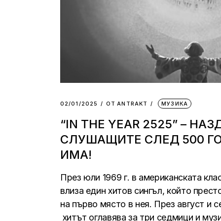
02/01/2025
ОТ
АNTRAKT
МУЗИКА
“IN THE YEAR 2525” – НАЗ
СЛУШАЩИТЕ СЛЕД 500 Г
ИМА!
През юли 1969 г. в американската клас
влиза един хитов сингъл, който прес
на първо място в нея. През август и 
хитът оглавява за три седмици и муз