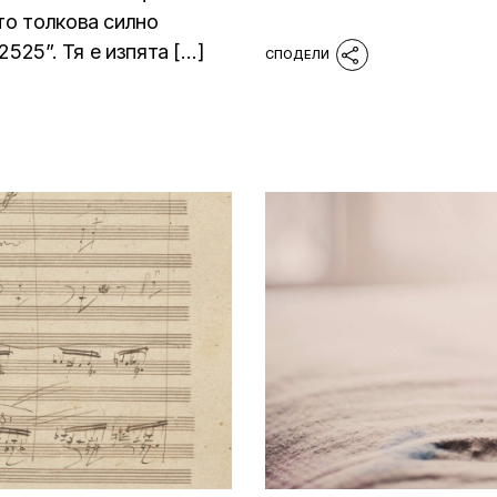
то толкова силно
2525”. Тя е изпята […]