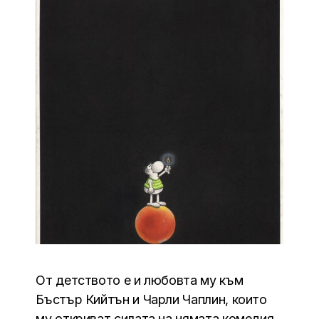
От детството е и любовта му към
Бъстър Кийтън и Чарли Чаплин, които
му откриват силата на нямата комедия.