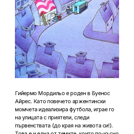
Гийермо Мордильо е роден в Буенос
Айрес. Като повечето аржентински
момчета идеализира футбола, играе го
на улицата с приятели, следи
първенствата (до края на живота си!).
Това е и една от темите, които по-късно