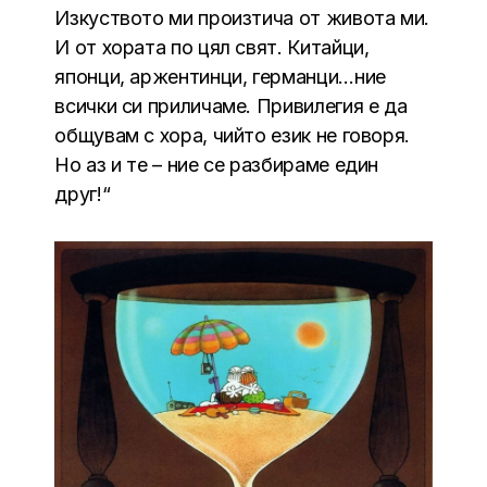
Изкуството ми произтича от живота ми.
И от хората по цял свят. Китайци,
японци, аржентинци, германци…ние
всички си приличаме. Привилегия е да
общувам с хора, чийто език не говоря.
Но аз и те – ние се разбираме един
друг!“