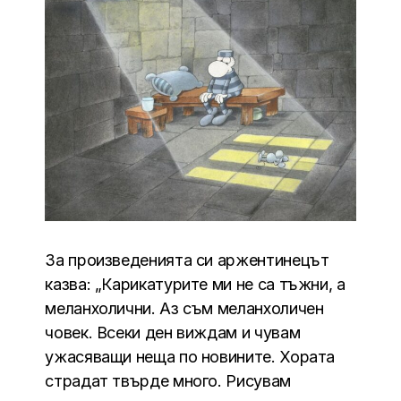
За произведенията си аржентинецът
казва: „Карикатурите ми не са тъжни, а
меланхолични. Аз съм меланхоличен
човек. Всеки ден виждам и чувам
ужасяващи неща по новините. Хората
страдат твърде много. Рисувам