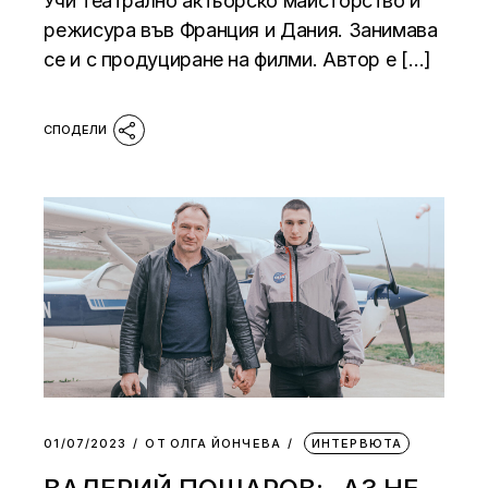
Учи театрално актьорско майсторство и
режисура във Франция и Дания. Занимава
се и с продуциране на филми. Автор е […]
01/07/2023
ОТ
ОЛГА ЙОНЧЕВА
ИНТЕРВЮТА