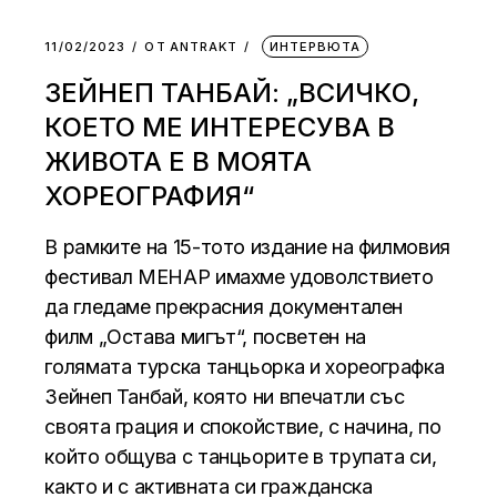
11/02/2023
ОТ
АNTRAKT
ИНТЕРВЮТА
ЗЕЙНЕП ТАНБАЙ: „ВСИЧКО,
КОЕТО МЕ ИНТЕРЕСУВА В
ЖИВОТА Е В МОЯТА
ХОРЕОГРАФИЯ“
В рамките на 15-тото издание на филмовия
фестивал МЕНАР имахме удоволствието
да гледаме прекрасния документален
филм „Остава мигът“, посветен на
голямата турска танцьорка и хореографка
Зейнеп Танбай, която ни впечатли със
своята грация и спокойствие, с начина, по
който общува с танцьорите в трупата си,
както и с активната си гражданска