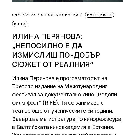
04/07/2023
ОТ
ОЛГА ЙОНЧЕВА
ИНТЕРВЮТА
КИНО
ИЛИНА ПЕРЯНОВА:
„НЕПОСИЛНО Е ДА
ИЗМИСЛИШ ПО-ДОБЪР
СЮЖЕТ ОТ РЕАЛНИЯ“
Илина Перянова е програматорът на
Третото издание на Международния
фестивал за документално кино „Родопи
филм фест“ (RIFE). Тя се занимава с
театър още от ученическите си години.
Завършва магистратура по кинорежисура
в Балтийската киноакадемия в Естония.