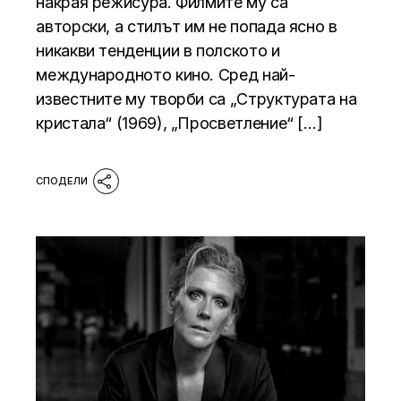
накрая режисура. Филмите му са
авторски, а стилът им не попада ясно в
никакви тенденции в полското и
международното кино. Сред най-
известните му творби са „Структурата на
кристала“ (1969), „Просветление“ […]