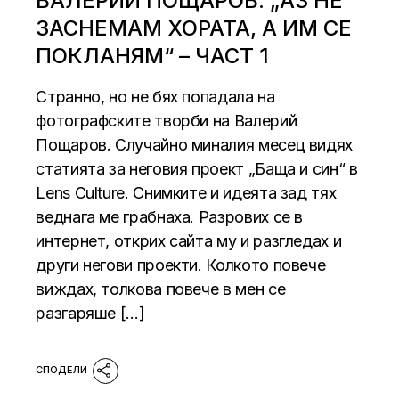
ВАЛЕРИЙ ПОЩАРОВ: „АЗ НЕ
ЗАСНЕМАМ ХОРАТА, А ИМ СЕ
ПОКЛАНЯМ“ – ЧАСТ 1
Странно, но не бях попадала на
фотографските творби на Валерий
Пощаров. Случайно миналия месец видях
статията за неговия проект „Баща и син“ в
Lens Culture. Снимките и идеята зад тях
веднага ме грабнаха. Разрових се в
интернет, открих сайта му и разгледах и
други негови проекти. Колкото повече
виждах, толкова повече в мен се
разгаряше […]