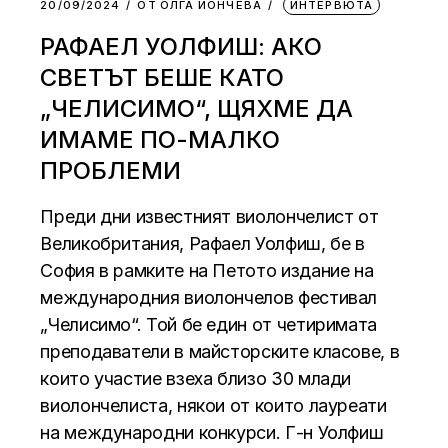
20/09/2024
ОТ
ОЛГА ЙОНЧЕВА
ИНТЕРВЮТА
РАФАЕЛ УОЛФИШ: АКО
СВЕТЪТ БЕШЕ КАТО
„ЧЕЛИСИМО“, ЩЯХМЕ ДА
ИМАМЕ ПО-МАЛКО
ПРОБЛЕМИ
Преди дни известният виолончелист от
Великобритания, Рафаел Уолфиш, бе в
София в рамките на Петото издание на
международния виолончелов фестивал
„Челисимо“. Той бе един от четиримата
преподаватели в майсторските класове, в
които участие взеха близо 30 млади
виолончелиста, някои от които лауреати
на международни конкурси. Г-н Уолфиш