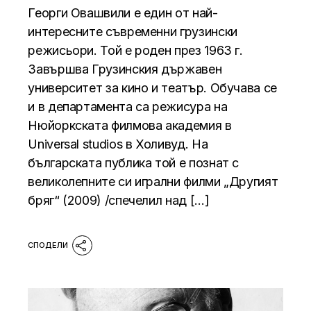
Георги Овашвили е един от най-
интересните съвременни грузински
режисьори. Той е роден през 1963 г.
Завършва Грузинския държавен
университет за кино и театър. Обучава се
и в департамента са режисура на
Нюйоркската филмова академия в
Universal studios в Холивуд. На
българската публика той е познат с
великолепните си игрални филми „Другият
бряг“ (2009) /спечелил над […]