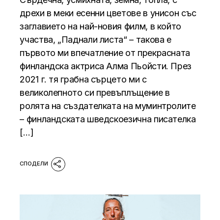
дрехи в меки есенни цветове в унисон със
заглавието на най-новия филм, в който
участва, „Паднали листа“ – такова е
първото ми впечатление от прекрасната
финландска актриса Алма Пьойсти. През
2021 г. тя грабна сърцето ми с
великолепното си превъплъщение в
ролята на създателката на муминтролите
– финландската шведскоезична писателка
[…]