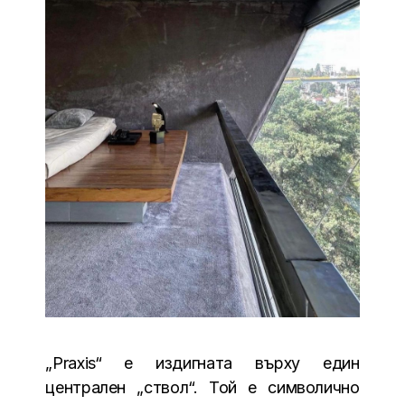
„Praxis“ е издигната върху един
централен „ствол“. Той е символично