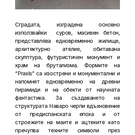
Сградата, изградена основно
използвайки суров, масивен бетон,
представлява едновременно жилище,
архитектурно ателие, обитавана
скулптура, футуристичен монумент и
храм на брутализма. Формите на
“Praxis” са изострени и монументални и
напомнят едновременно на древни
пирамиди и на обекти от научната
фантастика. За създаването на
структурата Наваро черпи вдъхновение
от предиспанската епоха и от
строежите на маите и ацтеките като
пречупва техните символи през