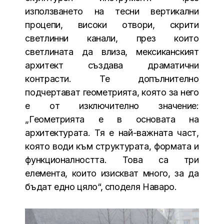
използването на тесни вертикални
процепи, високи отвори, скрити
светлинни канали, през които
светлината да влиза, мексиканският
архитект създава драматични
контрасти. Те допълнително
подчертават геометрията, която за него
е от изключително значение:
„Геометрията е в основата на
архитектурата. Тя е най-важната част,
която води към структурата, формата и
функционалността. Това са три
елемента, които изискват много, за да
бъдат едно цяло“, споделя Наваро.