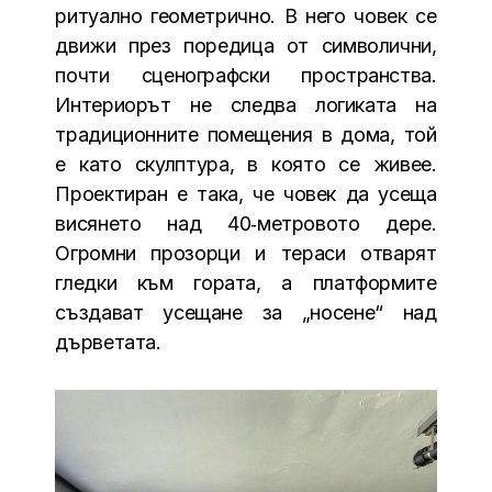
ритуално геометрично. В него човек се
движи през поредица от символични,
почти сценографски пространства.
Интериорът не следва логиката на
традиционните помещения в дома, той
е като скулптура, в която се живее.
Проектиран е така, че човек да усеща
висянето над 40‑метровото дере.
Огромни прозорци и тераси отварят
гледки към гората, а платформите
създават усещане за „носене“ над
дърветата.