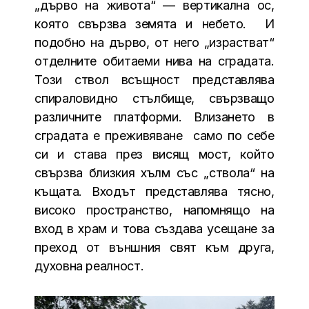
„дърво на живота“ — вертикална ос,
която свързва земята и небето. И
подобно на дърво, от него „израстват“
отделните обитаеми нива на сградата.
Този ствол всъщност представлява
спираловидно стълбище, свързващо
различните платформи. Влизането в
сградата е преживяване само по себе
си и става през висящ мост, който
свързва близкия хълм със „ствола“ на
къщата. Входът представлява тясно,
високо пространство, напомнящо на
вход в храм и това създава усещане за
преход от външния свят към друга,
духовна реалност.