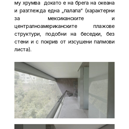
му хрумва докато е на брега на океана
и разглежда една „палапа“ (характерни
за мексиканските и
централноамериканските плажове
структури, подобни на беседки, без
стени и с покрив от изсушени палмови
листа).