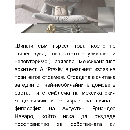
„Винаги съм търсел това, което не
съществува, това, което е уникално и
неповторимо“, заявява мексиканският
архитект. А “Praxis” e реалният израз на
този негов стремеж. Сградата e считана
за един от най-необичайните домове в
света. Тя е емблема на мексиканския
модернизъм и е израз на личната
философия на Аугустин Ернандес
Наваро, който иска да създаде
пространство за собствената си