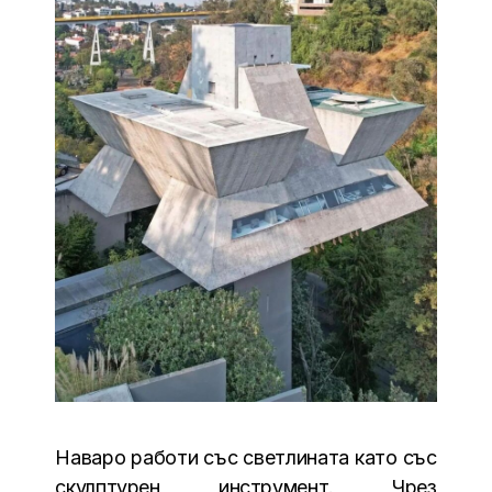
Наваро работи със светлината като със
скулптурен инструмент. Чрез