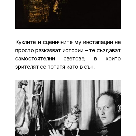
Куклите и сценичните му инсталации не
просто разказват истории – те създават
самостоятелни светове, в които
зрителят се потапя като в сън.