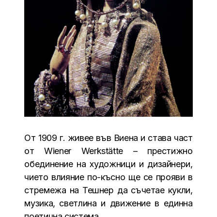
От 1909 г. живее във Виена и става част
от Wiener Werkstätte – престижно
обединение на художници и дизайнери,
чието влияние по-късно ще се прояви в
стремежа на Тешнер да съчетае кукли,
музика, светлина и движение в единна
поетична система.