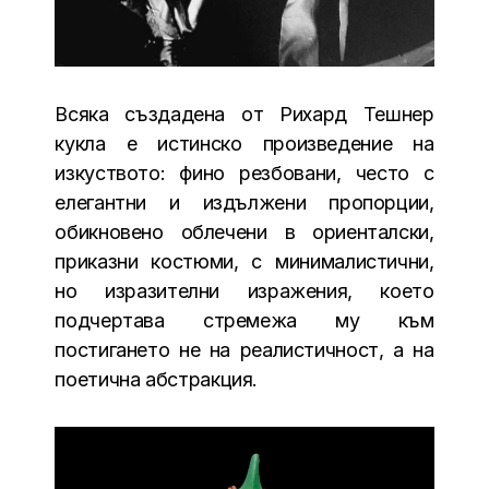
Всяка създадена от Рихард Тешнер
кукла е истинско произведение на
изкуството: фино резбовани, често с
елегантни и издължени пропорции,
обикновено облечени в ориенталски,
приказни костюми, с минималистични,
но изразителни изражения, което
подчертава стремежа му към
постигането не на реалистичност, а на
поетична абстракция.