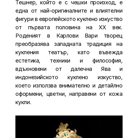
Тешнер, който е с чешки произход, е
една от най-оригиналните и влиятелни
фигури в европейското куклено изкуство
от първата половина на XX век.
Роденият в Карлови Вари творец
преобразява западната традиция на
кукления театър, като въвежда
естетика, техники и философия,
вдъхновени от далечна Ява и
индонезийското куклено изкуство,
което използва внимателно и детайлно
оформени, цветни, направени от кожа
кукли.