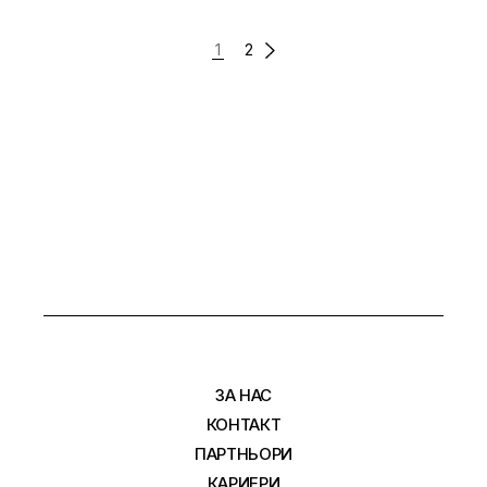
РАЗДЕЛЯНЕ
1
2
НА
ПУБЛИКАЦИИТЕ
НА
СТРАНИЦИ
ЗА НАС
КОНТАКТ
ПАРТНЬОРИ
КАРИЕРИ