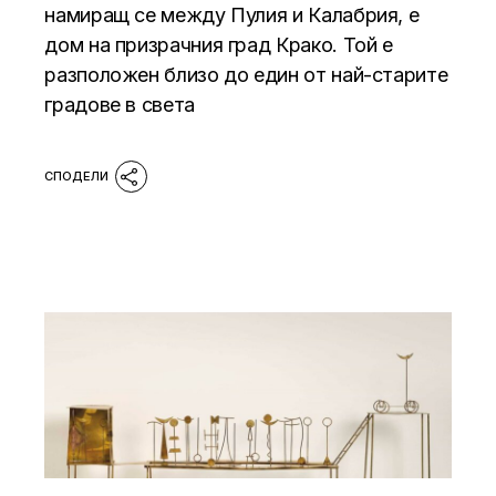
намиращ се между Пулия и Калабрия, е
дом на призрачния град Крако. Той е
разположен близо до един от най-старите
градове в света