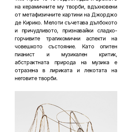
на керамичните му творби, вдъхновени
от метафизичните картини на Джорджо
де Кирико. Мелоти съчетава дълбокото
и причудливото, признавайки сладко-
горчивите трагикомични аспекти на
човешкото състояние. Като опитен
пианист и музикален критик,
абстрактната природа на музика е
отразена в лириката и лекотата на
неговите творби.