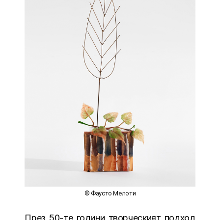
© Фаусто Мелоти
През 50-те години творческият подход