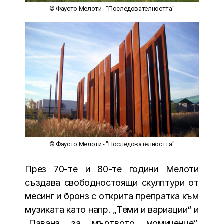
© Фаусто Мелоти - "Последователността"
© Фаусто Мелоти - "Последователността"
През 70-те и 80-те години Мелоти
създава свободностоящи скулптури от
месинг и бронз с открита препратка към
музиката като напр. „Теми и вариации“ и
„Павана за мъртвото момиченце“,