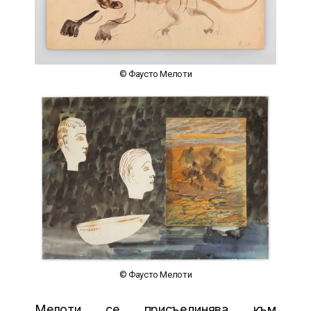
© Фаусто Мелоти
© Фаусто Мелоти
Мелоти се присъединява към