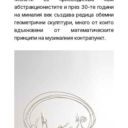
абстракционистите и през 30-те години
на миналия век създава редица обемни
геометрични скулптури, много от които
вдъхновени от математическите
принципи на музикалния контрапункт.