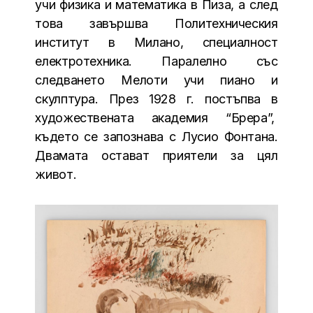
учи физика и математика в Пиза, а след
това завършва Политехническия
институт в Милано, специалност
електротехника. Паралелно със
следването Мелоти учи пиано и
скулптура. През 1928 г. постъпва в
художествената академия “Брера”,
където се запознава с Лусио Фонтана.
Двамата остават приятели за цял
живот.