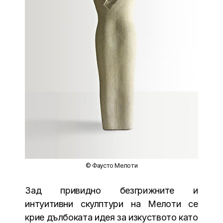
© Фаусто Мелоти
Зад привидно безгрижните и
интуитивни скулптури на Мелоти се
крие дълбоката идея за изкуството като