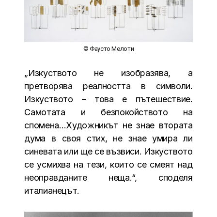
© Фаусто Мелоти
„Изкуството не изобразява, а
претворява реалността в символи.
Изкуството – това е пътешествие.
Самотата и безпокойството на
спомена…Художникът не знае втората
дума в своя стих, не знае умира ли
синевата или ще се възвиси. Изкуството
се усмихва на тези, които се смеят над
неоправданите неща.“, споделя
италианецът.