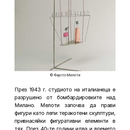
© Фаусто Мелоти
През 1943 г. студиото на италианеца е
разрушено от бомбардировките над
Милано. Мелоти започва да прави
фигури като лепи теракотени скулптури,
привнасяйки фигуративни елементи в
тях. През 40-те години идва и времето