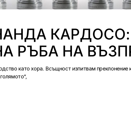
НАНДА КАРДОСО
НА РЪБА НА ВЪЗ
дство като хора. Всъщност изпитвам преклонение к
 голямото“,