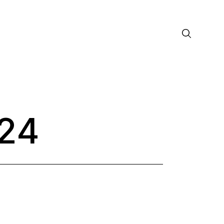
24
лософия