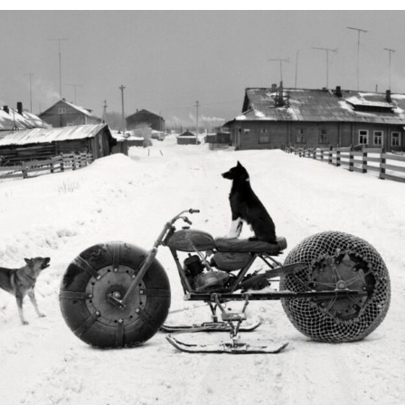
Силни жени
Насам-натам
Други