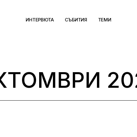
ИНТЕРВЮТА
СЪБИТИЯ
ТЕМИ
Архитектура
Арт
КТОМВРИ 20
Kино
Музика
Сцена
Фотография
Дизайн
Литература и фи