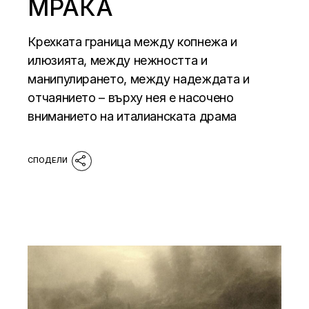
МРАКА
Крехката граница между копнежа и
илюзията, между нежността и
манипулирането, между надеждата и
отчаянието – върху нея е насочено
вниманието на италианската драма