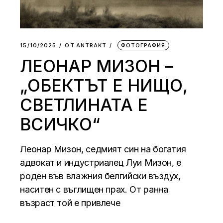
15/10/2025
ОТ
АNTRAKT
ФОТОГРАФИЯ
ЛЕОНАР МИЗОН –
„ОБЕКТЪТ Е НИЩО,
СВЕТЛИНАТА Е
ВСИЧКО“
Леонар Мизон, седмият син на богатия
адвокат и индустриалец Луи Мизон, е
роден във влажния белгийски въздух,
наситен с въглищен прах. От ранна
възраст той е привлече