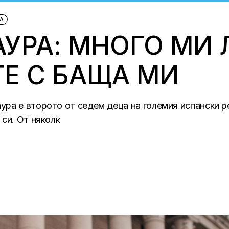
А
УРА: МНОГО МИ
Е С БАЩА МИ
ура е второто от седем деца на големия испански 
си. От няколк