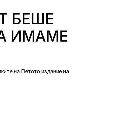
Т БЕШЕ
ДА ИМАМЕ
мките на Петото издание на