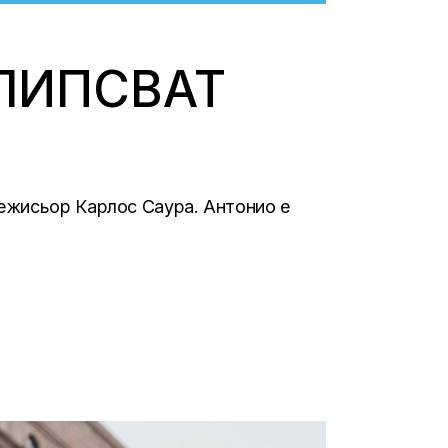
 ЛИПСВАТ
режисьор Карлос Саура. Антонио е