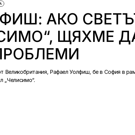
А
ФИШ: АКО СВЕТЪ
СИМО“, ЩЯХМЕ 
ПРОБЛЕМИ
т Великобритания, Рафаел Уолфиш, бе в София в ра
л „Челисимо“.