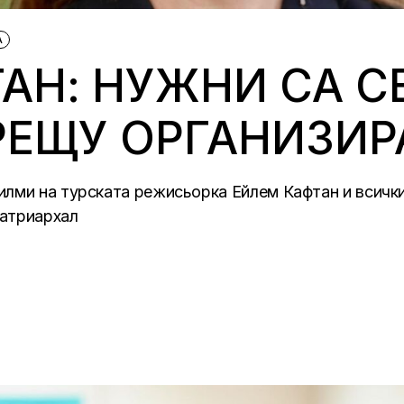
А
АН: НУЖНИ СА С
РЕЩУ ОРГАНИЗИР
лми на турската режисьорка Ейлем Кафтан и всички
патриархал