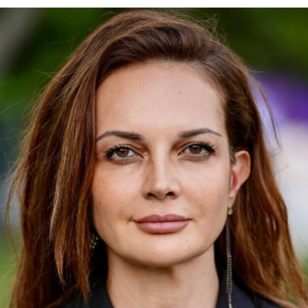
Силни жени
Насам-натам
Други