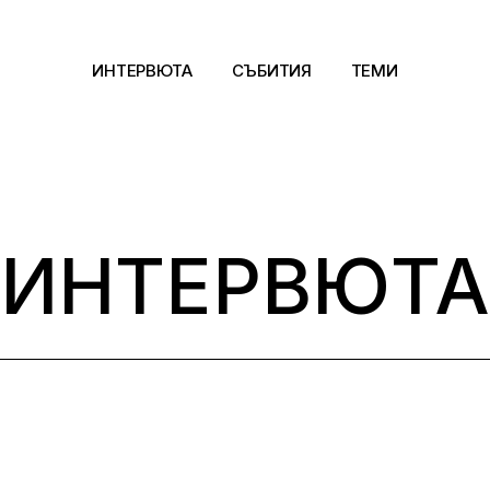
ИНТЕРВЮТА
СЪБИТИЯ
ТЕМИ
Архитектура
Арт
ИНТЕРВЮТА
Kино
Музика
Сцена
Фотография
Дизайн
Литература и фи