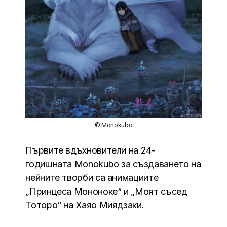
© Monokubo
Първите вдъхновители на 24-
годишната Monokubo за създаването на
нейните творби са анимациите
„Принцеса Мононоке“ и „Моят съсед
Тоторо“ на Хаяо Миядзаки.