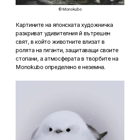
© Monokubo
Картините на японската художничка
разкриват удивителния й вътрешен
свят, в който животните влизат в
ролята на гиганти, защитаващи своите
стопани, а атмосферата в творбите на
Monokubo определено е неземна.