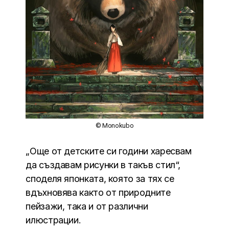
© Monokubo
„Още от детските си години харесвам
да създавам рисунки в такъв стил“,
споделя японката, която за тях се
вдъхновява както от природните
пейзажи, така и от различни
илюстрации.