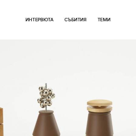
ИНТЕРВЮТА
СЪБИТИЯ
ТЕМИ
Архитектура
Арт
Kино
Музика
Сцена
Фотография
Дизайн
Литература и фи