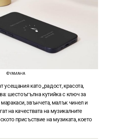
©YAMAHA
 усещания като „радост, красота,
ва: шестоъгълна кутийка с ключ за
маракаси, звънчета, малък чинел и
гат на качествата на музикалните
ското присъствие на музиката, което