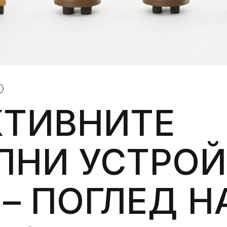
Силни жени
Насам-натам
Други
А
КТИВНИТЕ
ЛНИ УСТРОЙ
– ПОГЛЕД Н