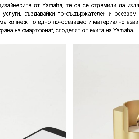
изайнерите от Yamaha, те са се стремили да изл
 услуги, създавайки по-съдържателен и осезаем
има копнеж по едно по-осезаемо и материално вза
рана на смартфона“, споделят от екипа на Yamaha.