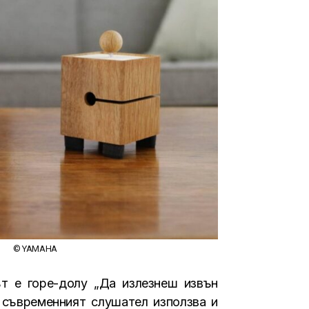
© YAMAHA
ът е горе-долу „Да излезнеш извън
к съвременният слушател използва и