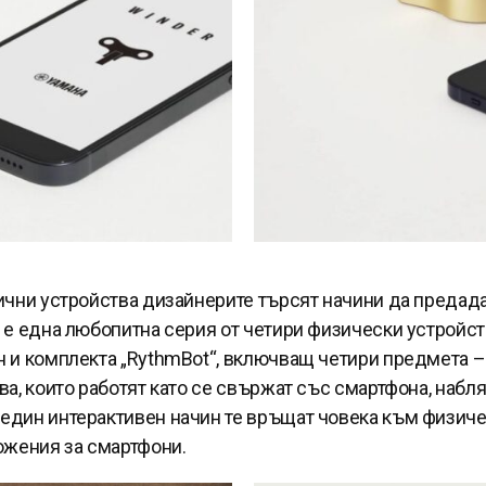
ични устройства дизайнерите търсят начини да предадат
 е една любопитна серия от четири физически устройст
н и комплекта „RythmBot“, включващ четири предмета – 
ва, които работят като се свържат със смартфона, набля
един интерактивен начин те връщат човека към физиче
ложения за смартфони.