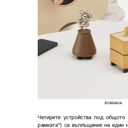
©YAMAHA
Четирите устройства под общото н
рамката“) са въплъщение на един н