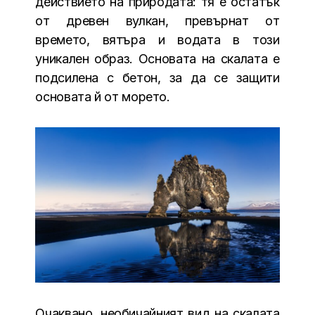
действието на природата: тя е остатък
от древен вулкан, превърнат от
времето, вятъра и водата в този
уникален образ. Основата на скалата е
подсилена с бетон, за да се защити
основата й от морето.
Очаквано, необичайният вид на скалата