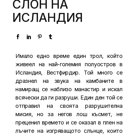
СЛОН НА
ИСЛАНДИЯ
Имало едно време един трол, който
живеел на най-големия полуостров в
Исландия, Вестфирдир. Той много се
дразнел на звука на камбаните в
намиращ се наблизо манастир и искал
всячески да ги разруши. Един ден той се
отправил на своята разрушителна
мисия, но за негов лош късмет, не
преценил времето и се оказал в плен на
лъчите на изгряващото слънце, които