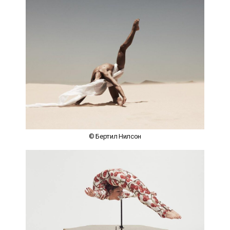
© Бертил Нилсон