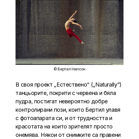
© Бертил Нилсон
В своя проект „Естествено“ („Naturally”)
танцьорите, покрити с червена и бяла
пудра, постигат невероятно добре
контролирани пози, които Бертил улавя
с фотоапарата си, и от трудността и
красотата на които зрителят просто
онемява. Някои от снимките са правени