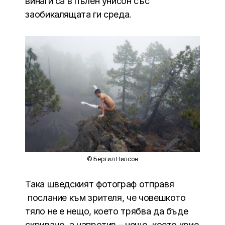
винаги са в пълен унисон със
заобикалящата ги среда.
© Бертил Нилсон
Така шведският фотограф отправя
послание към зрителя, че човешкото
тяло не е нещо, което трябва да бъде
скривано, а напротив – нещо, което крие