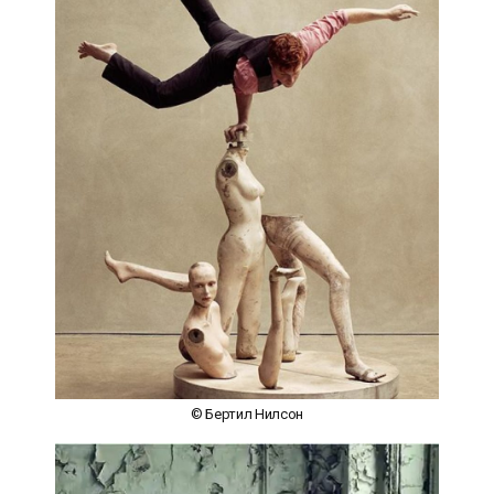
© Бертил Нилсон