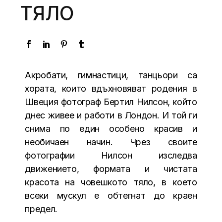
ТЯЛО
Акробати, гимнастици, танцьори са
хората, които вдъхновяват родения в
Швеция фотограф Бертил Нилсон, който
днес живее и работи в Лондон. И той ги
снима по един особено красив и
необичаен начин. Чрез своите
фотографии Нилсон изследва
движението, формата и чистата
красота на човешкото тяло, в което
всеки мускул е обтегнат до краен
предел.