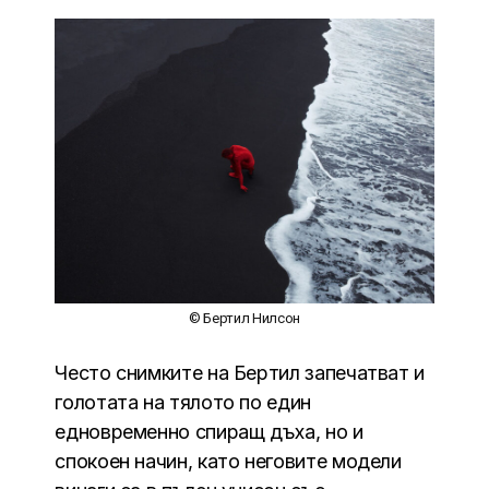
© Бертил Нилсон
Често снимките на Бертил запечатват и
голотата на тялото по един
едновременно спиращ дъха, но и
спокоен начин, като неговите модели