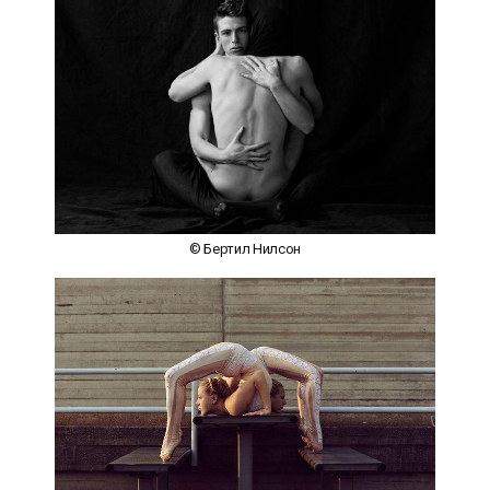
© Бертил Нилсон