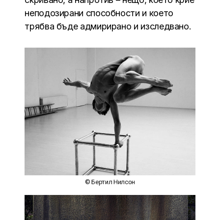
неподозирани способности и което
трябва бъде адмирирано и изследвано.
© Бертил Нилсон