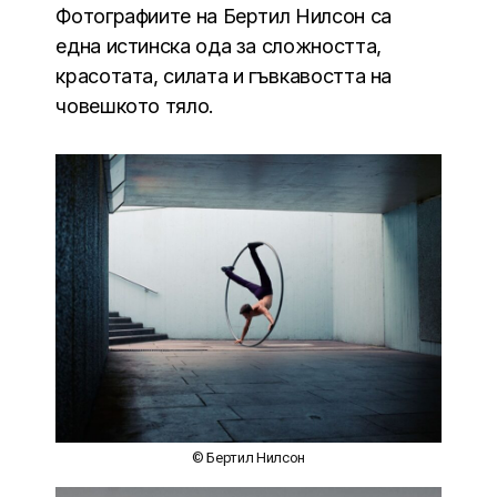
Фотографиите на Бертил Нилсон са
една истинска ода за сложността,
красотата, силата и гъвкавостта на
човешкото тяло.
© Бертил Нилсон