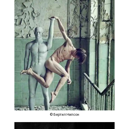
© Бертил Нилсон