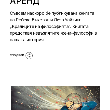
АРЕНД
Съвсем наскоро бе публикувана книгата
на Ребека Бъкстон и Лиза Уайтинг
„Кралиците на философията“. Книгата
представя невъзпятите жени-философи в
нашата история.