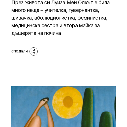
През живота си Луиза Мей Олкът е била
много неща – учителка, гувернантка,
шивачка, аболюционистка, феминистка,
медицинска сестра и втора майка за
дъщерята на почина