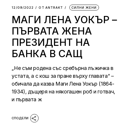
12/09/2022
ОТ
АNTRAKT
СИЛНИ ЖЕНИ
МАГИ ЛЕНА УОКЪР –
ПЪРВАТА ЖЕНА
ПРЕЗИДЕНТ НА
БАНКА В САЩ
„Не съм родена със сребърна лъжичка в
устата, а с кош за пране върху главата“ –
обичала да казва Маги Лена Уокър (1864-
1934), дъщеря на някогашен роб и готвач,
и първата ж