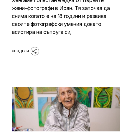
Хенгаме Голестан е една от първите
жени-фотографи в Иран. Тя започва да
снима когато е на 18 години и развива
своите фотографски умения докато
асистира на съпруга си,