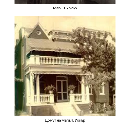
Маги Л. Уокър
Домът на Маги Л. Уокър