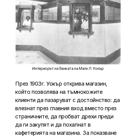
Интериорът на банката на Маги Л. Уокър
През 1903г. Уокър открива магазин,
който позволява на тъмнокожите
клиенти да пазаруват с достойнство: да
влезнат през главния вход вместо през
страничните, да пробват дрехи преди
да ги закупят и да похапнат в
кафетерията на магазина. За показване