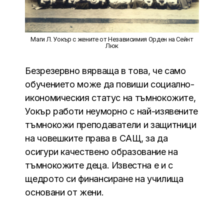
Маги Л. Уокър с жените от Независимия Орден на Сейнт
Люк
Безрезервно вярваща в това, че само
обучението може да повиши социално-
икономическия статус на тъмнокожите,
Уокър работи неуморно с най-изявените
тъмнокожи преподаватели и защитници
на човешките права в САЩ, за да
осигури качествено образование на
тъмнокожите деца. Известна е и с
щедрото си финансиране на училища
основани от жени.