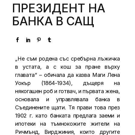
ПРЕЗИДЕНТ НА
БАНКА В САЩ
„Не съм родена със сребърна лъжичка
в устата, а с кош за пране върху
главата“ – обичала да казва Маги Лена
Уокър (1864-1934), дъщеря на
някогашен роб и готвач, и първата жена,
основала и управлявала банка в
Съединените щати. Тя прави това през
1902 г. като банката предлага заеми и
ипотеки на тъмнокожите жители на
Ричмънд, Вирджиния, които другите