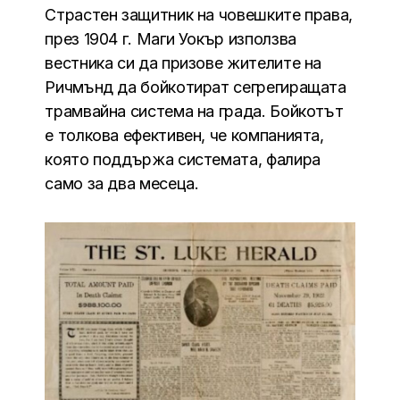
Страстен защитник на човешките права,
през 1904 г. Маги Уокър използва
вестника си да призове жителите на
Ричмънд да бойкотират сегрегиращата
трамвайна система на града. Бойкотът
е толкова ефективен, че компанията,
която поддържа системата, фалира
само за два месеца.