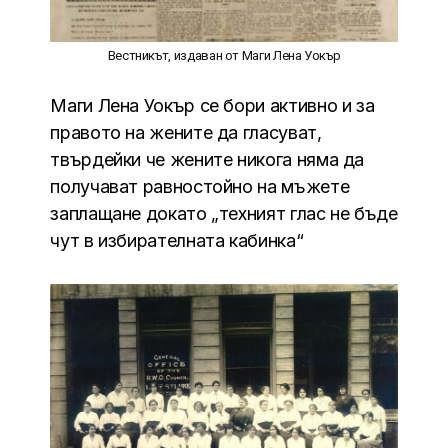
Вестникът, издаван от Маги Лена Уокър
Маги Лена Уокър се бори активно и за
правото на жените да гласуват,
твърдейки че жените никога няма да
получават равностойно на мъжете
заплащане докато „техният глас не бъде
чут в избирателната кабинка“