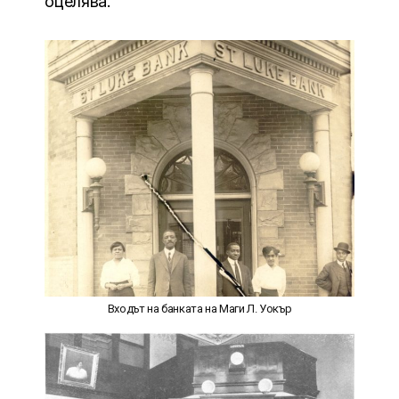
оцелява.
Входът на банката на Маги Л. Уокър