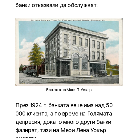
банки отказвали да обслужват.
Банката на Маги Л. Уокър
През 1924 г. банката вече има над 50
000 клиента, а по време на Голямата
депресия, докато много други банки
фалират, тази на Мери Лена Уокър