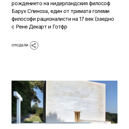
рождението на нидерландския философ
Барух Спиноза, един от тримата големи
философи рационалисти на 17 век (заедно
с Рене Декарт и Готфр