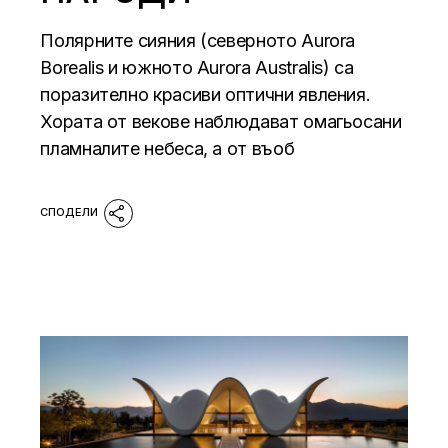
Полярните сияния (северното Aurora
Borealis и южното Aurora Australis) са
поразително красиви оптични явления.
Хората от векове наблюдават омагьосани
пламналите небеса, а от въоб