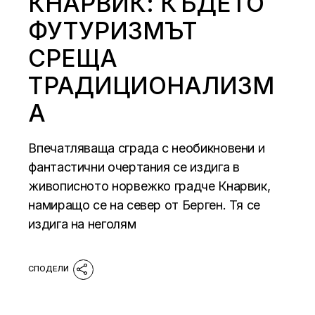
КНАРВИК: КЪДЕТО
ФУТУРИЗМЪТ
СРЕЩА
ТРАДИЦИОНАЛИЗМ
А
Впечатляваща сграда с необикновени и
фантастични очертания се издига в
живописното норвежко градче Кнарвик,
намиращо се на север от Берген. Тя се
издига на неголям