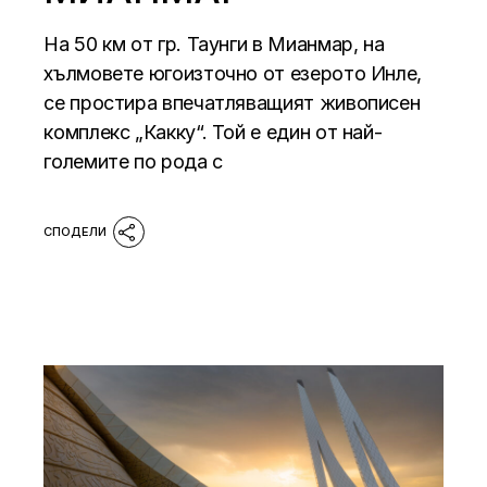
На 50 км от гр. Таунги в Мианмар, на
хълмовете югоизточно от езерото Инле,
се простира впечатляващият живописен
комплекс „Какку“. Той е един от най-
големите по рода с