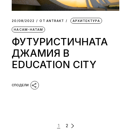
20/08/2022
ОТ
АNTRAKT
АРХИТЕКТУРА
НАСАМ-НАТАМ
ФУТУРИСТИЧНАТА
ДЖАМИЯ В
ЕDUCATION CITY
РАЗДЕЛЯНЕ
1
2