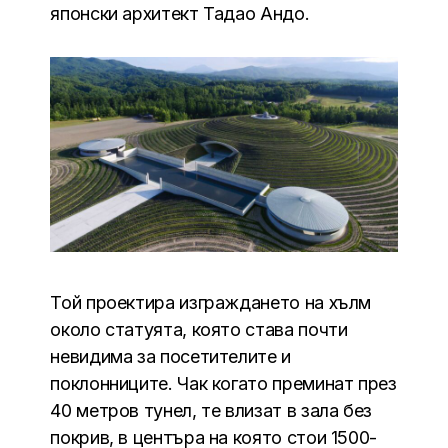
японски архитект Тадао Андо.
Той проектира изграждането на хълм
около статуята, която става почти
невидима за посетителите и
поклонниците. Чак когато преминат през
40 метров тунел, те влизат в зала без
покрив, в центъра на която стои 1500-