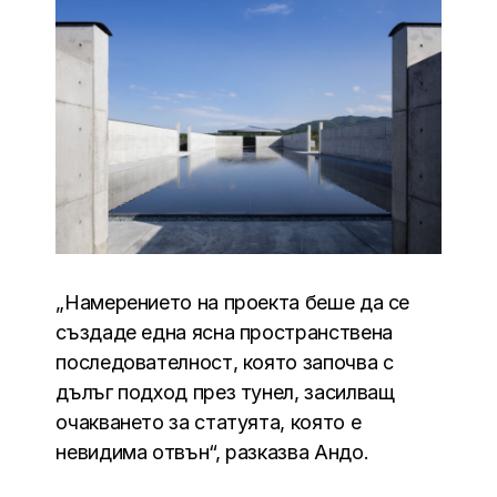
„Намерението на проекта беше да се
създаде една ясна пространствена
последователност, която започва с
дълъг подход през тунел, засилващ
очакването за статуята, която е
невидима отвън“, разказва Андо.