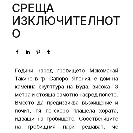
СРЕЩА
ИЗКЛЮЧИТЕЛНОТ
О
Години наред гробището Макоманай
Такино в гр. Сапоро, Япония, е дом на
каменна скулптура на Буда, висока 13
метра и стояща самотно насред полето.
Вместо да предизвиква възхищение и
почит, тя по-скоро плашела хората,
идващи на гробището. Собствениците
на гробищния парк решават, че