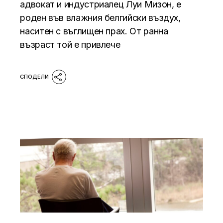
адвокат и индустриалец Луи Мизон, е
роден във влажния белгийски въздух,
наситен с въглищен прах. От ранна
възраст той е привлече