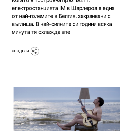
Когато е построена през 1921 г.
електростанцията IM в Шарлероа е една
от най-големите в Белгия, захранвани с
въглища. В най-силните си години всяка
минута тя охлажда впе