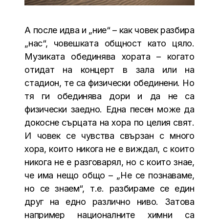
А после идва и „ние“ – как човек разбира
„нас“, човешката общност като цяло.
Музиката обединява хората – когато
отидат на концерт в зала или на
стадион, те са физически обединени. Но
тя ги обединява дори и да не са
физически заедно. Една песен може да
докосне сърцата на хора по целия свят.
И човек се чувства свързан с много
хора, които никога не е виждал, с които
никога не е разговарял, но с които знае,
че има нещо общо – „Не се познаваме,
но се знаем“, т.е. разбираме се един
друг на едно различно ниво. Затова
например националните химни са