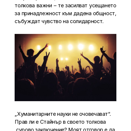
толкова важни – те засилват усещането
за принадлежност към дадена общност,
събуждат чувство на солидарност.
„Хуманитарните науки не очовечават“.
Прав ли е Стайнър в своето толкова
сурово заключение? Моят отговор е да