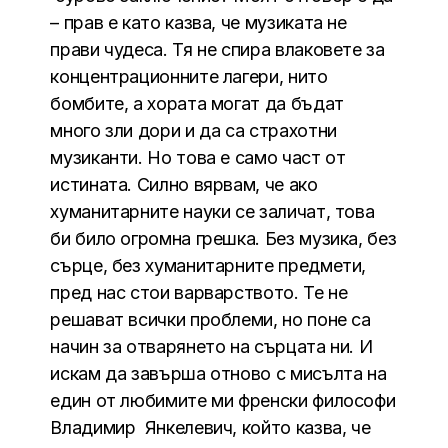
– прав е като казва, че музиката не
прави чудеса. Тя не спира влаковете за
концентрационните лагери, нито
бомбите, а хората могат да бъдат
много зли дори и да са страхотни
музиканти. Но това е само част от
истината. Силно вярвам, че ако
хуманитарните науки се заличат, това
би било огромна грешка. Без музика, без
сърце, без хуманитарните предмети,
пред нас стои варварството. Те не
решават всички проблеми, но поне са
начин за отварянето на сърцата ни. И
искам да завърша отново с мисълта на
един от любимите ми френски философи
Владимир Янкелевич, който казва, че