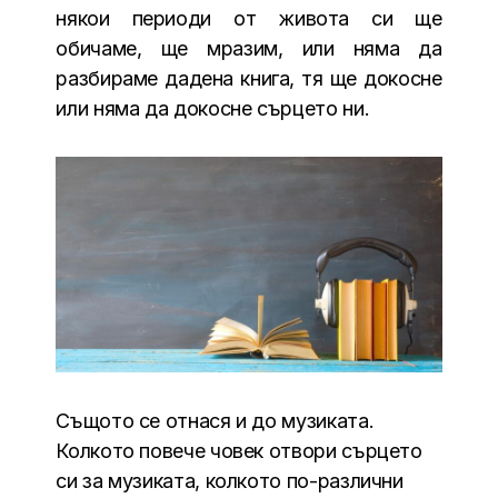
някои периоди от живота си ще
обичаме, ще мразим, или няма да
разбираме дадена книга, тя ще докосне
или няма да докосне сърцето ни.
Същото се отнася и до музиката.
Колкото повече човек отвори сърцето
си за музиката, колкото по-различни