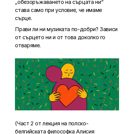
„обезоръжаването на сърцата ни“
става само при условие, че имаме
сърце.
Прави ли ни музиката по-добри? Зависи
от сърцето ни и от това доколко го
отваряме.
(Част 2 от лекция на полско-
белгийската философка Алисия