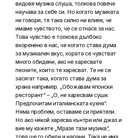
видове музика слуша, толкова повече
научава за себе си. Но когато музиката
ни говори, тя така силно ни влияе, че
имаме чувството, че се отнася за нас.
Това чувство е толкова дълбоко
вкоренено в нас, че когато става дума
за музикален вкус, хората се чувстват
много обидени, ако не харесвате
песните, които те харесват. Те не се
засягат така, когато става дума за
храна например. „Обожавам японски
ресторант“ – „О, не харесвам суши.
Предпочитам италианската кухня“.
Няма проблем, оставаме си приятели.
Но ако някой харесва кънтри или джаз и
вие му кажете „Мразя тази музика“,
това ще го обиди и нарани. Така че има