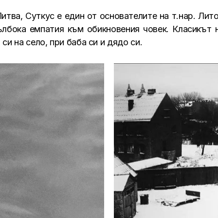
Литва, Суткус е един от основателите на т.нар. Ли
лбока емпатия към обикновения човек. Класикът 
си на село, при баба си и дядо си.