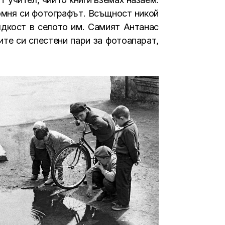
спомня си фотографът. Всъщност никой
ядкост в селото им. Самият Антанас
ите си спестени пари за фотоапарат,