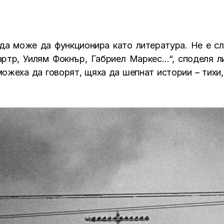
а може да функционира като литература. Не е сл
артр, Уилям Фокнър, Габриел Маркес…“, споделя л
можеха да говорят, щяха да шепнат истории – тихи,