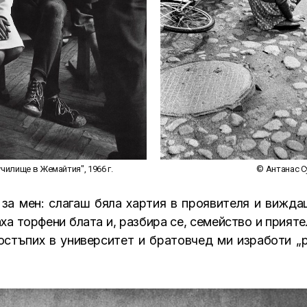
чилище в Жемайтия", 1966 г.
© Антанас Су
за мен: слагаш бяла хартия в проявителя и виждаш
а торфени блата и, разбира се, семейство и прияте
остъпих в университет и братовчед ми изработи „ра