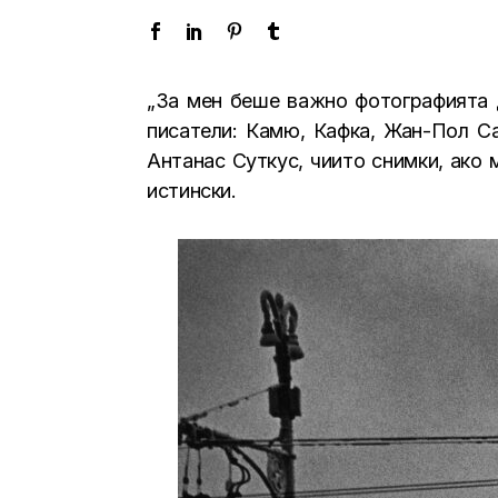
„За мен беше важно фотографията д
писатели: Камю, Кафка, Жан-Пол С
Антанас Суткус, чиито снимки, ако 
истински.