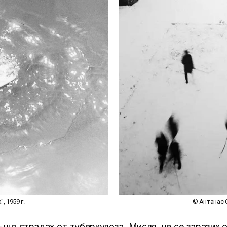
, 1959 г.
© Антанас Су
що страдах от туберкулоза. Мисля, че се заразих о