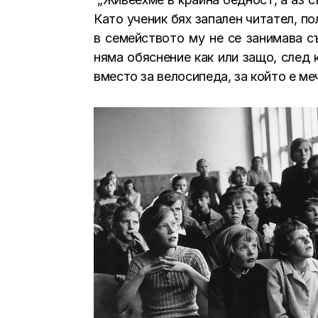
Като ученик бях запален читател, по
в ​​семейството му не се занимава
няма обяснение как или защо, след 
вместо за велосипеда, за който е ме