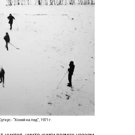
ткус - "Хокей на лед", 1971 г.
т учител, чиито книги вземах назаем.