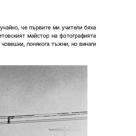
учайно, че първите ми учители бяха
итовският майстор на фотографията
 човешки, понякога тъжни, но винаги