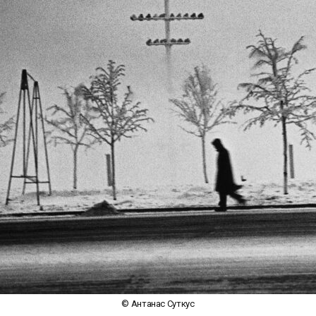
© Антанас Суткус