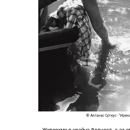
© Антанас Суткус - "Ирена"
„Живеехме в крайна бедност, а аз съ