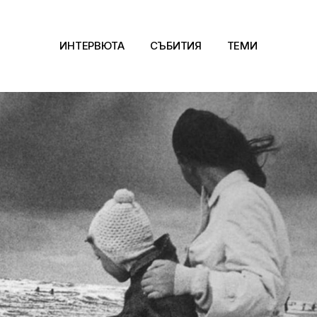
ИНТЕРВЮТА
СЪБИТИЯ
ТЕМИ
Архитектура
Арт
Kино
Музика
Сцена
Фотография
Дизайн
Литература и фи