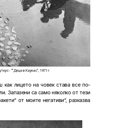
ткус - ""Деца в Каунас", 1971 г.
 как лицето на човек става все по-
ли. Запазени са само няколко от тези
кети“ от моите негативи“, разказва