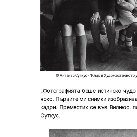
© Антанас Суткус - "Клас в Художественото у
„Фотографията беше истинско чудо 
ярко. Първите ми снимки изобразявах
кадри. Преместих се във Вилнюс, п
Суткус.