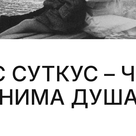
Силни жени
Насам-натам
Други
 СУТКУС – 
СНИМА ДУША