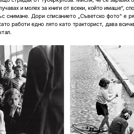
лучавах и молех за книги от всеки, който имаше“, 
 със снимане. Дори списанието „Съветско фото“ е р
като работи едно лято като тракторист, дава всичк
чтал.