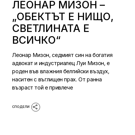
ЛЕОНАР МИЗОН –
„ОБЕКТЪТ Е НИЩО,
СВЕТЛИНАТА Е
ВСИЧКО“
Леонар Мизон, седмият син на богатия
адвокат и индустриалец Луи Мизон, е
роден във влажния белгийски въздух,
наситен с въглищен прах. От ранна
възраст той е привлече