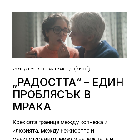
22/10/2025
ОТ
АNTRAKT
КИНО
„РАДОСТТА“ – ЕДИН
ПРОБЛЯСЪК В
МРАКА
Крехката граница между копнежа и
илюзията, между нежността и
манипулирането, между надеждата и