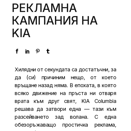
РЕКЛАМНА
КАМПАНИЯ НА
KIA
Хилядни от секундата са достатъчни, за
да (си) причиним нещо, от което
връщане назад няма. В епохата, в която
всяко движение на пръста ни отваря
врата към друг свят, KIA Columbia
решава да затвори една — тази към
разсейването зад волана. С една
обезоръжаващо простичка реклама,