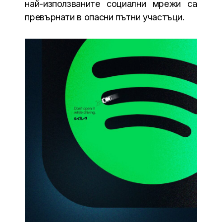
най-използваните социални мрежи са
превърнати в опасни пътни участъци.