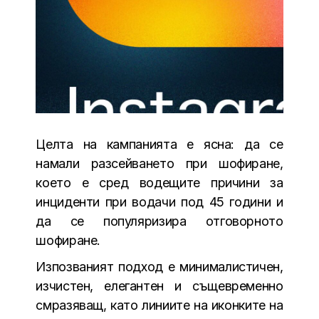
Целта на кампанията е ясна: да се
намали разсейването при шофиране,
което е сред водещите причини за
инциденти при водачи под 45 години и
да се популяризира отговорното
шофиране.
Изпозваният подход е минималистичен,
изчистен, елегантен и същевременно
смразяващ, като линиите на иконките на