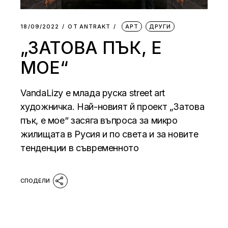
18/09/2022
ОТ
АNTRAKT
АРТ
ДРУГИ
„ЗАТОВА ПЪК, Е
МОЕ“
VandaLizy e млада руска street art
художничка. Най-новият й проект „Затова
пък, e мое“ засяга въпроса за микро
жилищата в Русия и по света и за новите
тенденции в съвременното