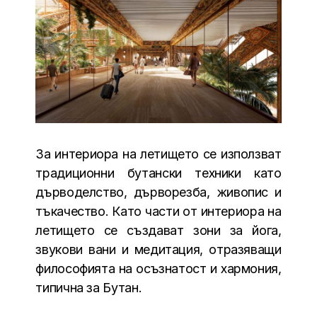
За интериора на летището се използват
традиционни бутански техники като
дърводелство, дърворезба, живопис и
тъкачество. Като части от интериора на
летището се създават зони за йога,
звукови вани и медитация, отразяващи
философията на осъзнатост и хармония,
типична за Бутан.