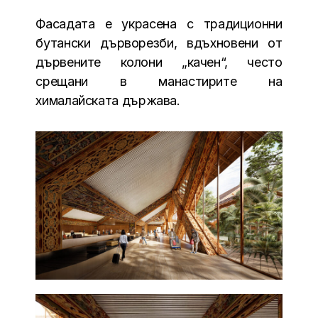
Фасадата е украсена с традиционни
бутански дърворезби, вдъхновени от
дървените колони „качен“, често
срещани в манастирите на
хималайската държава.