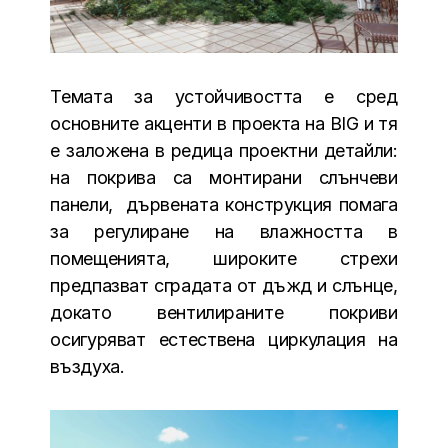
Темата за устойчивостта е сред
основните акценти в проекта на BIG и тя
е заложена в редица проектни детайли:
на покрива са монтирани слънчеви
панели, дървената конструкция помага
за регулиране на влажността в
помещенията, широките стрехи
предпазват сградата от дъжд и слънце,
докато вентилираните покриви
осигуряват естествена циркулация на
въздуха.