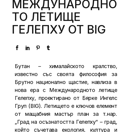
МЕЖДУНАРОДНО
ТО ЛЕТИЩЕ
ГЕЛЕПХУ ОТ BIG
Бутан – хималайското кралство,
известно със своята философия за
Брутно национално щастие, навлиза в
нова ера с Международното летище
Гелепху, проектирано от Бярке Ингелс
Груп (BIG). Летището е ключов елемент
от мащабния мастър план за т.нар.
„Град на осъзнатостта Гелепху“ – град,
който съчетава екология, култура и