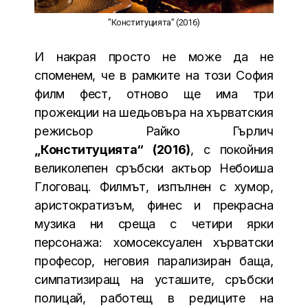
"Конституцията" (2016)
И накрая просто не може да не
споменем, че в рамките на този София
филм фест, отново ще има три
прожекции на шедьовъра на хърватския
режисьор Райко Гърлич
„Конституцията“ (2016)
, с покойния
великолепен сръбски актьор Небоиша
Глоговац. Филмът, изпълнен с хумор,
аристократизъм, финес и прекрасна
музика ни среща с четири ярки
персонажа: хомосексуален хърватски
професор, неговия парализиран баща,
симпатизиращ на усташите, сръбски
полицай, работещ в редиците на