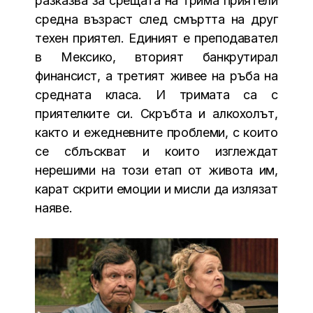
разказва за срещата на трима приятели
средна възраст след смъртта на друг
техен приятел. Единият е преподавател
в Мексико, вторият банкрутирал
финансист, а третият живее на ръба на
средната класа. И тримата са с
приятелките си. Скръбта и алкохолът,
както и ежедневните проблеми, с които
се сблъскват и които изглеждат
нерешими на този етап от живота им,
карат скрити емоции и мисли да излязат
наяве.