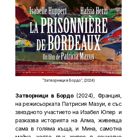
"Затворници в Бордо", (2024)
Затворници в Бордо
(2024), Франция,
на режисьорката Патрисия Мазуи, е със
звездното участието на Изабел Юпер и
разказва историята на Алма, живееща
сама в голяма къща, и Мина, самотна
майка, която пък живее в социално