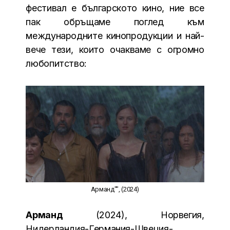
фестивал е българското кино, ние все
пак обръщаме поглед към
международните кинопродукции и най-
вече тези, които очакваме с огромно
любопитство:
Арманд"", (2024)
Арманд
(2024), Норвегия,
Нидерландия-Германия-Швеция-