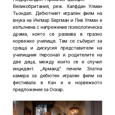
Великобритания, реж. Халфдан Улман
Тьондел. Дебютният игрален филм на
внука на Ингмар Бергман и Лив Улман е
изпълнена с напрежение психологическа
драма, която се развива в празно
норвежко училище. Там се събират за
среща и дискусия представители на
училищния персонал и родителите на
две деца, между които се е случил
инцидент. „Арманд“ печели Златна
камера за дебютен игрален филм на
фестивала в Кан и е норвежкото
предложение за Оскар.