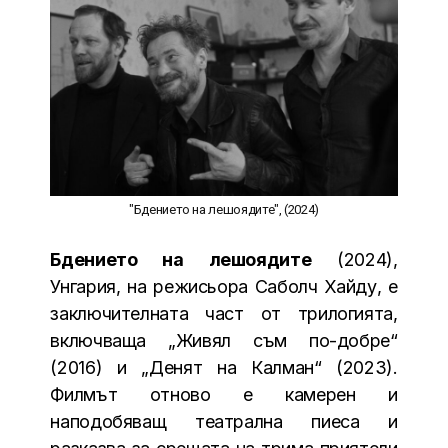
"Бдението на лешоядите", (2024)
Бдението на лешоядите
(2024),
Унгария, на режисьора Саболч Хайду, е
заключителната част от трилогията,
включваща „Живял съм по-добре“
(2016) и „Денят на Калман“ (2023).
Филмът отново е камерен и
наподобяващ театрална пиеса и