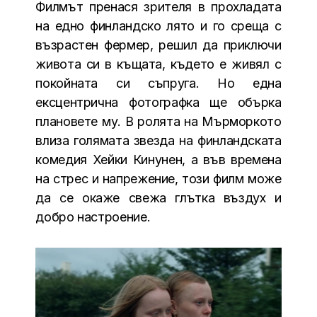
Филмът пренася зрителя в прохладата
на едно финландско лято и го среща с
възрастен фермер, решил да приключи
живота си в къщата, където е живял с
покойната си съпруга. Но една
ексцентрична фотографка ще обърка
плановете му. В ролята на Мърморкото
влиза голямата звезда на финландската
комедия Хейки Кинунен, а във времена
на стрес и напрежение, този филм може
да се окаже свежа глътка въздух и
добро настроение.