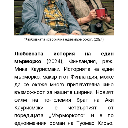
"Любовната история на един мърморко", (2024)
Любовната история на един
мърморко
(2024), Финландия, реж.
Мика Каурисмаки. Историята на един
мърморко, макар и от Финландия, може
да се окаже много притегателна кино
възможност за нашите ширини. Новият
филм на по-големия брат на Аки
Каурисмаки e четвъртият от
поредицата „Мърморкото“ и е по
едноименния роман на Туомас Кирьо.