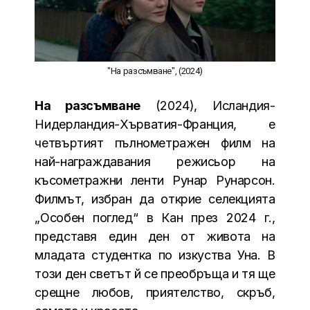
"На разсъмване", (2024)
На разсъмване
(2024), Исландия-
Нидерландия-Хърватия-Франция, e
четвъртият пълнометражен филм на
най-награждавания режисьор на
късометражни ленти Рунар Рунарсон.
Филмът, избран да открие селекцията
„Особен поглед“ в Кан през 2024 г.,
представя един ден от живота на
младата студентка по изкуства Уна. В
този ден светът й се преобръща и тя ще
срещне любов, приятелство, скръб,