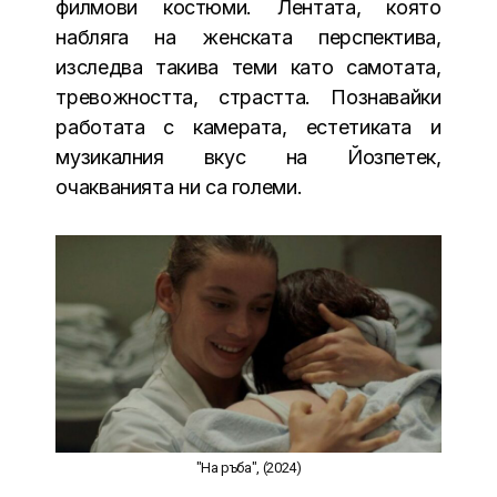
филмови костюми. Лентата, която
набляга на женската перспектива,
изследва такива теми като самотата,
тревожността, страстта. Познавайки
работата с камерата, естетиката и
музикалния вкус на Йозпетек,
очакванията ни са големи.
"На ръба", (2024)