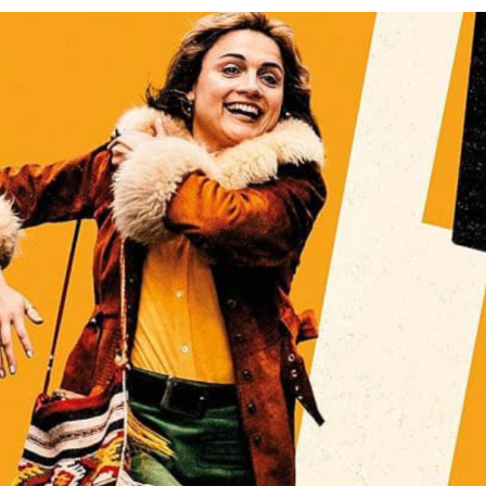
Силни жени
Насам-натам
Други