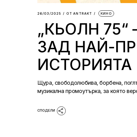
26/03/2025
ОТ
АNTRAKT
КИНО
„КЬОЛН 75“
ЗАД НАЙ-П
ИСТОРИЯТА
Щура, свободолюбива, борбена, поглъ
музикална промоутърка, за която вер