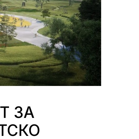
Т ЗА
ТСКО