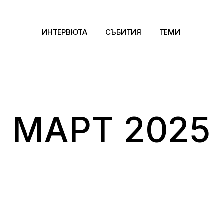
ИНТЕРВЮТА
СЪБИТИЯ
ТЕМИ
Архитектура
Арт
МАРТ 2025
Kино
Музика
Сцена
Фотография
Дизайн
Литература и фи