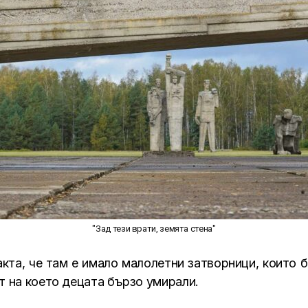
"Зад тези врати, земята стена"
акта, че там е имало малолетни затворници, които б
т на което децата бързо умирали.