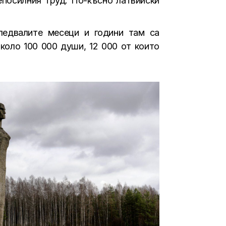
епосилния труд. По-късно латвийски
ледвалите месеци и години там са
коло 100 000 души, 12 000 от които