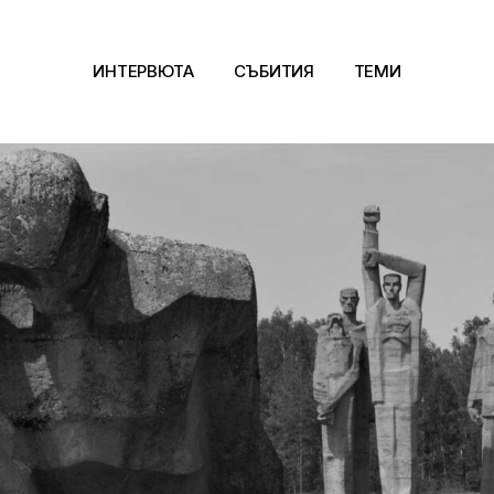
ИНТЕРВЮТА
СЪБИТИЯ
ТЕМИ
Архитектура
Арт
Kино
Музика
Сцена
Фотография
Дизайн
Литература и фи