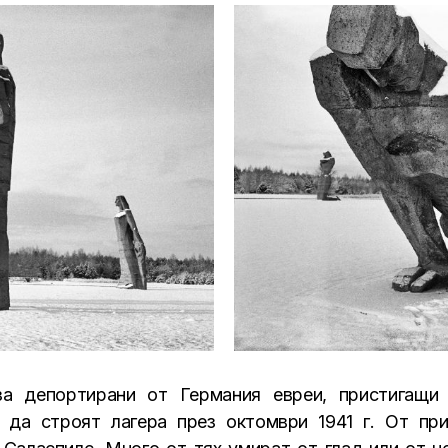
а депортирани от Германия евреи, пристигащи
 да строят лагера през октомври 1941 г. От пр