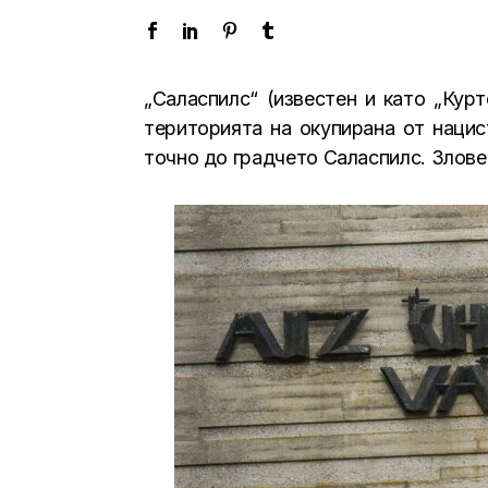
„Саласпилс“ (известен и като „Кур
територията на окупирана от нацис
точно до градчето Саласпилс. Злове