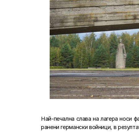
Най-печална слава на лагера носи ф
ранени германски войници, в резулта