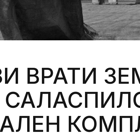
Силни жени
Насам-натам
Други
ЗИ ВРАТИ ЗЕ
– САЛАСПИЛ
АЛЕН КОМП