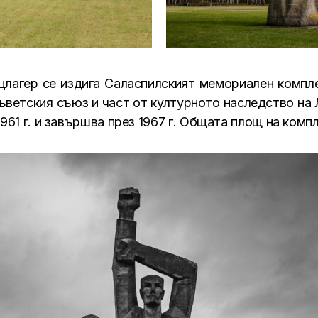
цлагер се издига Саласпилският мемориален компл
ветския съюз и част от културното наследство на 
961 г. и завършва през 1967 г. Общата площ на компл