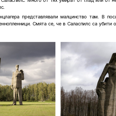
Саласпилс. Много от тях умират от глад или от н
с.
онцлагера представлявали малцинство там. В пос
еннопленници. Смята се, че в Саласпилс са убити о