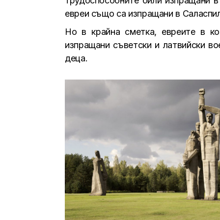
трудоспособните били изпращани в 
евреи също са изпращани в Саласпил
Но в крайна сметка, евреите в к
изпращани съветски и латвийски во
деца.