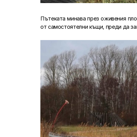
Пътеката минава през оживения площ
от самостоятелни къщи, преди да за