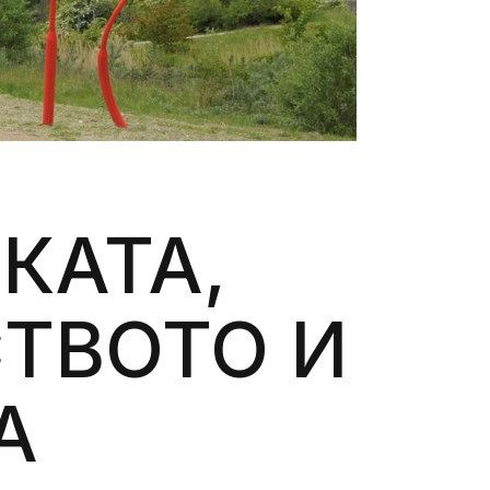
КАТА,
ТВОТО И
А