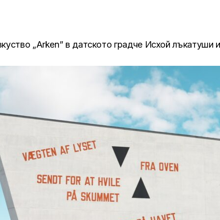
зкуство „Arken” в датското градче Исхой лъкатуши и