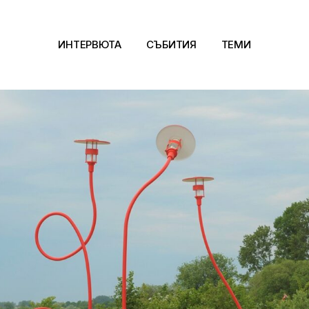
ИНТЕРВЮТА
СЪБИТИЯ
ТЕМИ
Архитектура
Арт
Kино
Музика
Сцена
Фотография
Дизайн
Литература и фи