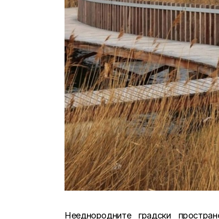
Нееднородните градски простра