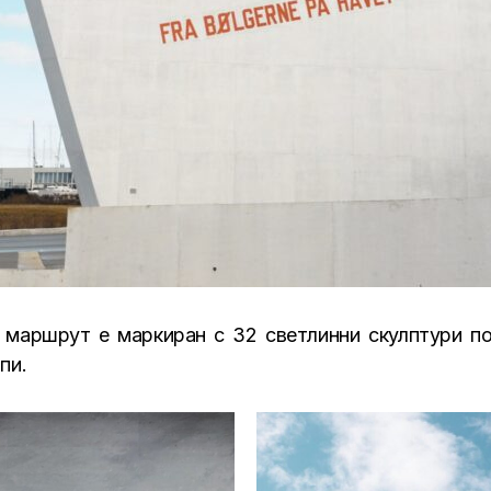
а маршрут е маркиран с 32 светлинни скулптури п
пи.