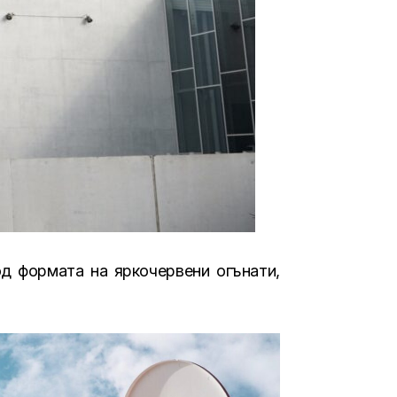
од формата на яркочервени огънати,