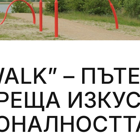
Силни жени
Насам-натам
Други
ALK” – ПЪТЕ
РЕЩА ИЗКУС
ОНАЛНОСТТ