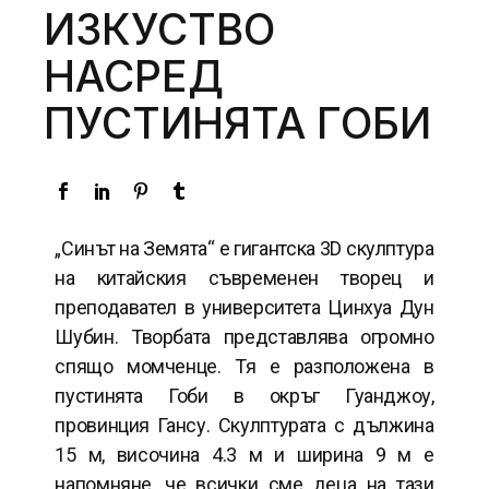
ИЗКУСТВО
НАСРЕД
ПУСТИНЯТА ГОБИ
„Синът на Земята“ е гигантска 3D скулптура
на китайския съвременен творец и
преподавател в университета Цинхуа Дун
Шубин. Творбата представлява огромно
спящо момченце. Тя е разположена в
пустинята Гоби в окръг Гуанджоу,
провинция Гансу. Скулптурата с дължина
15 м, височина 4.3 м и ширина 9 м е
напомняне, че всички сме деца на тази