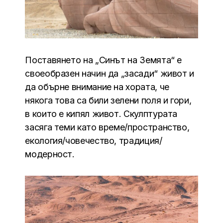
Поставянето на „Синът на Земята“ е
своеобразен начин да „засади“ живот и
да обърне внимание на хората, че
някога това са били зелени поля и гори,
в които е кипял живот. Скулптурата
засяга теми като време/пространство,
екология/човечество, традиция/
модерност.