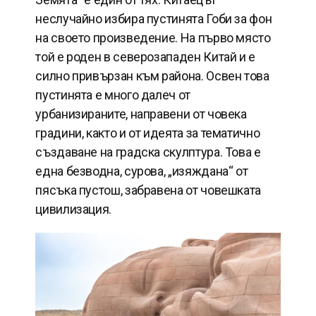
неслучайно избира пустинята Гоби за фон
на своето произведение. На първо място
той е роден в северозападен Китай и е
силно привързан към района. Освен това
пустинята е много далеч от
урбанизираните, направени от човека
градини, както и от идеята за тематично
създаване на градска скулптура. Това е
една безводна, сурова, „изяждана“ от
пясъка пустош, забравена от човешката
цивилизация.