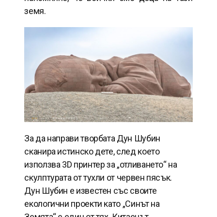
земя.
За да направи творбата Дун Шубин
сканира истинско дете, след което
използва 3D принтер за „отливането“ на
скулптурата от тухли от червен пясък.
Дун Шубин е известен със своите
екологични проекти като „Синът на
Земята“ е един от тях. Китаецът