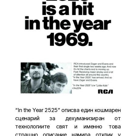
“In the Year 2525” описва един кошмарен
сценарий за дехуманизиран от
технологиите свят и именно това
страшно описание намира отклик у