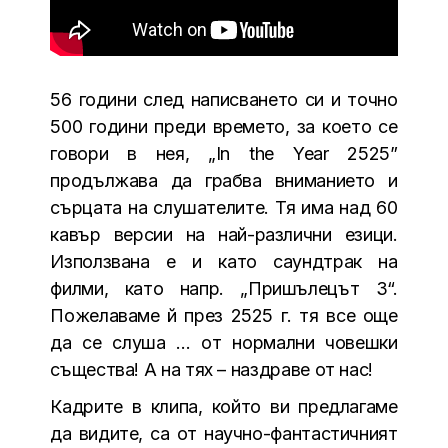
56 години след написването си и точно
500 години преди времето, за което се
говори в нея, „In the Year 2525”
продължава да грабва вниманието и
сърцата на слушателите. Тя има над 60
кавър версии на най-различни езици.
Използвана е и като саундтрак на
филми, като напр. „Пришълецът 3“.
Пожелаваме й през 2525 г. тя все още
да се слуша … от нормални човешки
същества! А на тях – наздраве от нас!
Кадрите в клипа, който ви предлагаме
да видите, са от научно-фантастичният