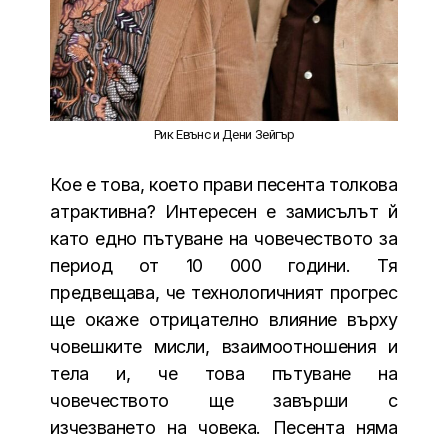
Рик Евънс и Дени Зейгър
Кое е това, което прави песента толкова
атрактивна? Интересен е замисълът й
като едно пътуване на човечеството за
период от 10 000 години. Тя
предвещава, че технологичният прогрес
ще окаже отрицателно влияние върху
човешките мисли, взаимоотношения и
тела и, че това пътуване на
човечеството ще завърши с
изчезването на човека. Песента няма