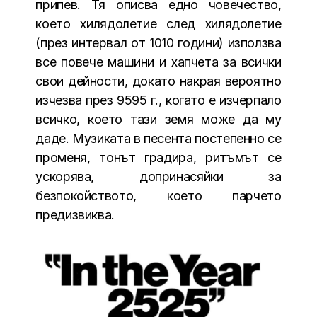
припев. Тя описва едно човечество,
което хилядолетие след хилядолетие
(през интервал от 1010 години) използва
все повече машини и хапчета за всички
свои дейности, докато накрая вероятно
изчезва през 9595 г., когато е изчерпало
всичко, което тази земя може да му
даде. Музиката в песента постепенно се
променя, тонът градира, ритъмът се
ускорява, допринасяйки за
безпокойството, което парчето
предизвиква.