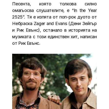
Песента, която толкова силно
омагьосва слушателите, е “In the Year
2525”. Тя е изпята от поп-рок дуото от
Небраска Zager and Evans (Дени Зейгър
и Рик Евънс), останало в историята на
музиката с този единствен хит, написан
от Рик Евънс.