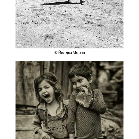
© Йълдъз Моран