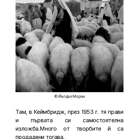
© Йълдъз Моран
Там, в Кеймбридж, през 1953 г. тя прави
и първата си самостоятелна
изложба.Много от творбите й са
продадени тогава.