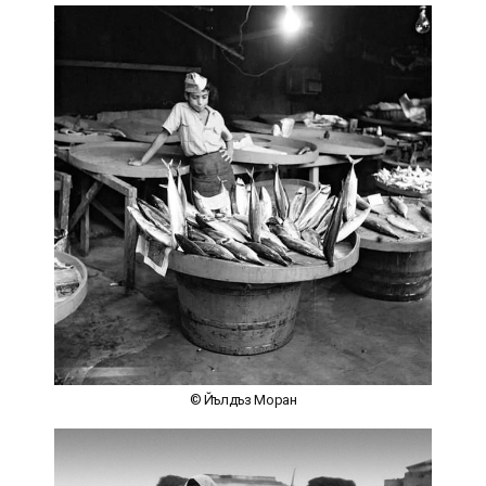
© Йълдъз Моран