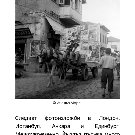
© Йълдъз Моран
Следват фотоизложби в Лондон,
Истанбул, Анкара и Единбург.
Междувременно Йълдъз пътува много