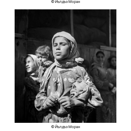
© Йълдъз Моран
© Йълдъз Моран