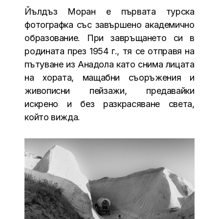
Йълдъз Моран е първата турска
фотографка със завършено академично
образование. При завръщането си в
родината през 1954 г., тя се отправя на
пътуване из Анадола като снима лицата
на хората, мащабни съоръжения и
живописни пейзажи, предавайки
искрено и без разкрасяване света,
който вижда.