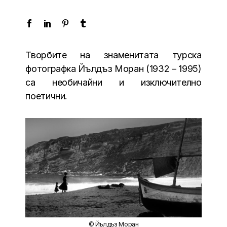
Творбите на знаменитата турска
фотографка Йълдъз Моран (1932 – 1995)
са необичайни и изключително
поетични.
© Йълдъз Моран