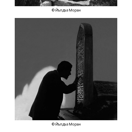
© Йълдъз Моран
© Йълдъз Моран