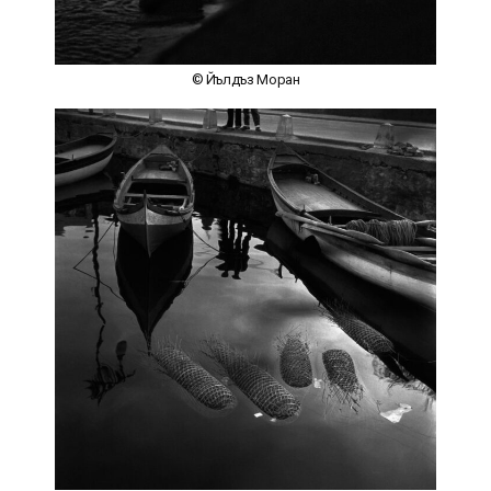
© Йълдъз Моран