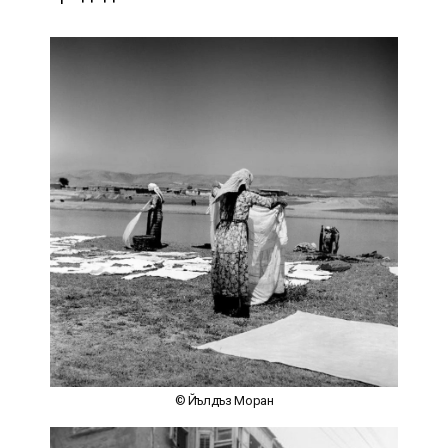
© Йълдъз Моран