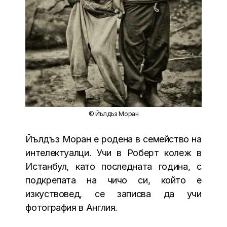
© Йълдъз Моран
Йълдъз Моран е родена в семейство на
интелектуалци. Учи в Роберт колеж в
Истанбул, като последната година, с
подкрепата на чичо си, който е
изкуствовед, се записва да учи
фотография в Англия.