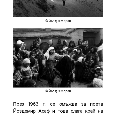
© Йълдъз Моран
© Йълдъз Моран
През 1963 г. се омъжва за поета
Йоздемир Асаф и това слага край на