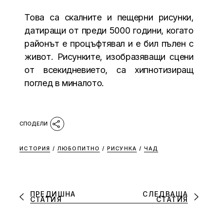
Това са скалните и пещерни рисунки,
датиращи от преди 5000 години, когато
районът е процъфтявал и е бил пълен с
живот. Рисунките, изобразяващи сцени
от всекидневието, са хипнотизиращ
поглед в миналото.
ИСТОРИЯ
/
ЛЮБОПИТНО
/
РИСУНКА
/
ЧАД
ПРЕДИШНА
СЛЕДВАЩА
СТАТИЯ
СТАТИЯ