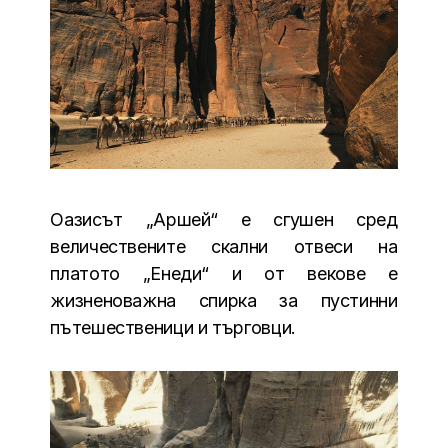
Оазисът „Аршей“ е сгушен сред
величествените скални отвеси на
платото „Енеди“ и от векове е
жизненоважна спирка за пустинни
пътешественици и търговци.