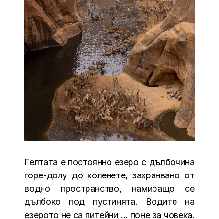
Гелтата е постоянно езеро с дълбочина
горе-долу до коленете, захранвано от
водно пространство, намиращо се
дълбоко под пустинята. Водите на
езерото не са питейни … поне за човека.