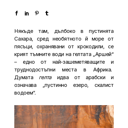
Някъде там, дълбоко в пустинята
Сахара, сред необятното й море от
пясъци, охранявани от крокодили, се
крият тъмните води на гелтата „Аршей“
– едно от най-зашеметяващите и
труднодостъпни места в Африка.
Думата
гелта
идва от арабски и
означава „пустинно езеро, скалист
водоем“.