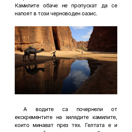
Камилите обаче не пропускат да се
напоят в този черноводен оазис.
А водите са почернели от
екскрементите на хилядите камилите,
които минават през тях. Гелтата е и