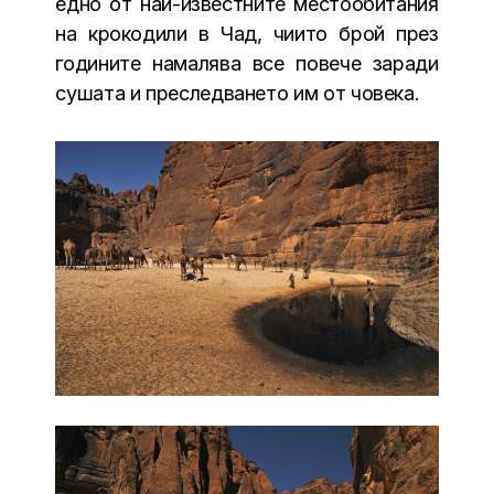
едно от най-известните местообитания
на крокодили в Чад, чиито брой през
годините намалява все повече заради
сушата и преследването им от човека.