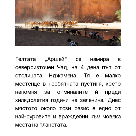
Гелтата „Аршей“ се намира в
североизточен Чад, на 4 дена път от
столицата Нджамена. Тя е малко
местенце в необятната пустиня, което
напомня за отминалите й преди
хилядолетия години на зеленина. Днес
мястото около този оазис е едно от
най-суровите и враждебни към човека
места на планетата.