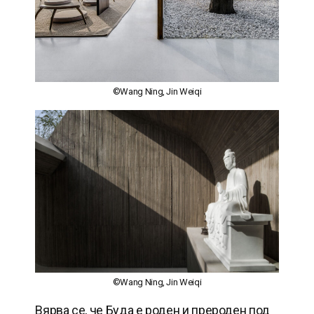
©Wang Ning, Jin Weiqi
©Wang Ning, Jin Weiqi
Вярва се, че Буда е роден и прероден под