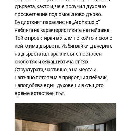
дървета, както и, че е получил духовно
просветление под смокиново дърво.
Будисткият параклис на „Archstudio“
набляга на характеристиките на пейзажа.
Той е проектиран в хълм по който и около
който има дървета. Избягвайки дънерите
на дърветата, параклисът е построен
около тях и сякаш изтича от тях.
Структурата, частично, а на места и
напълно потопена в природния пейзаж,
наподобява един духовен и в същото
време естествен път.