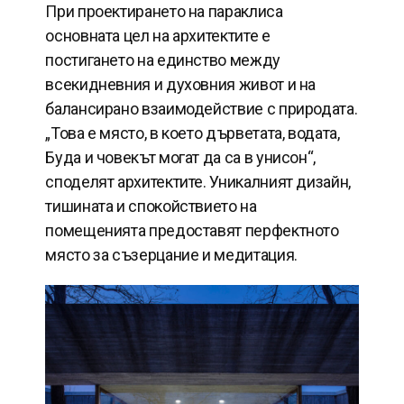
При проектирането на параклиса
основната цел на архитектите е
постигането на единство между
всекидневния и духовния живот и на
балансирано взаимодействие с природата.
„Това е място, в което дърветата, водата,
Буда и човекът могат да са в унисон“,
споделят архитектите. Уникалният дизайн,
тишината и спокойствието на
помещенията предоставят перфектното
място за съзерцание и медитация.