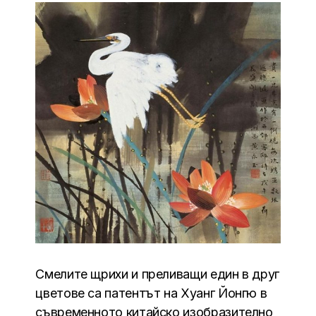
Смелите щрихи и преливащи един в друг
цветове са патентът на Хуанг Йонгю в
съвременното китайско изобразително