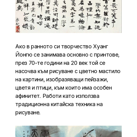
Ако в ранното си творчество Хуанг
Йонгю се занимава основно с принтове,
през 70-те години на 20 век той се
насочва към рисуване с цветно мастило
на картини, изобразяващи пейзажи,
цветя и птици, към които има особен
афинитет. Работи като използва
традиционна китайска техника на
рисуване.