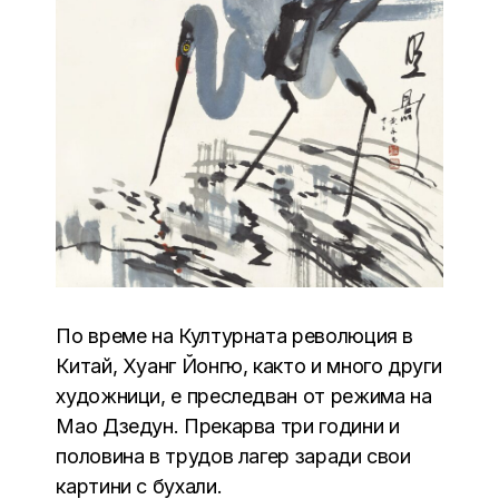
По време на Културната революция в
Китай, Хуанг Йонгю, както и много други
художници, е преследван от режима на
Мао Дзедун. Прекарва три години и
половина в трудов лагер заради свои
картини с бухали.