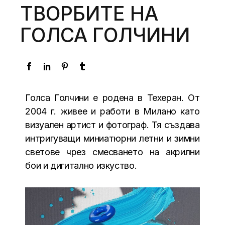
ТВОРБИТЕ НА
ГОЛСА ГОЛЧИНИ
Голса Голчини е родена в Техеран. От
2004 г. живее и работи в Милано като
визуален артист и фотограф. Тя създава
интригуващи миниатюрни летни и зимни
светове чрез смесването на акрилни
бои и дигитално изкуство.