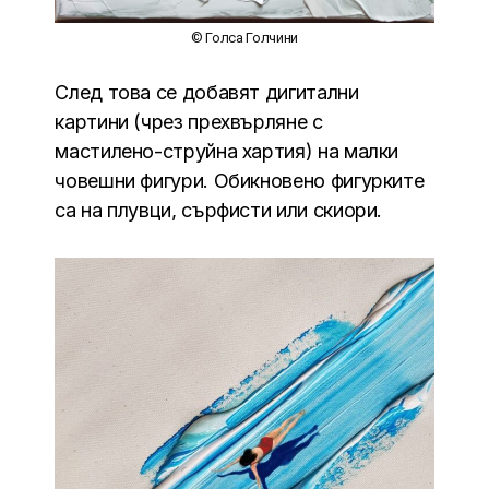
© Голса Голчини
След това се добавят дигитални
картини (чрез прехвърляне с
мастилено-струйна хартия) на малки
човешни фигури. Обикновено фигурките
са на плувци, сърфисти или скиори.