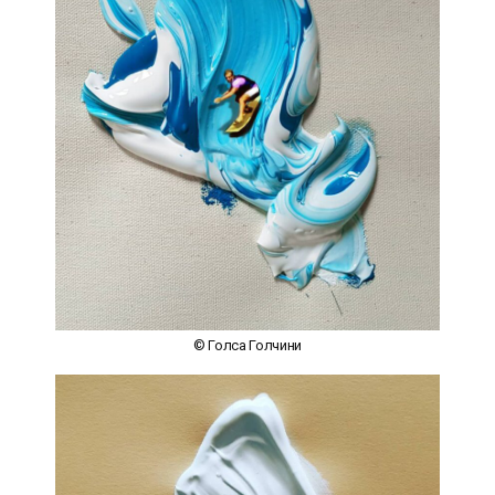
© Голса Голчини