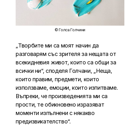
© Голса Голчини
„Творбите ми са моят начин да
разговарям със зрителя за нещата от
всекидневия живот, които са общи за
всички ни“, споделя Голчани, „Неща,
които правим, предмети, които
използваме, емоции, които изпитваме.
Въпреки, че произведенията ми са
прости, те обикновено изразяват
моменти изпълнени с някакво
предизвикателство“.