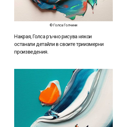
© Голса Голчини
Накрая, Голса ръчно рисува някои
останали детайли в своите триизмерни
произведения.