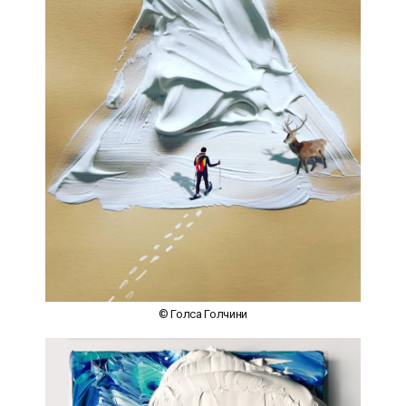
© Голса Голчини