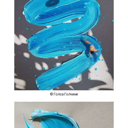
© Голса Голчини