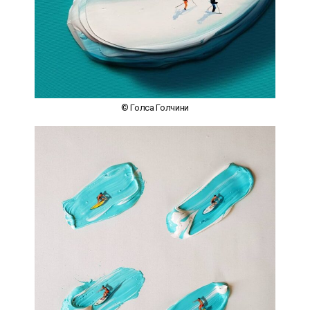
© Голса Голчини