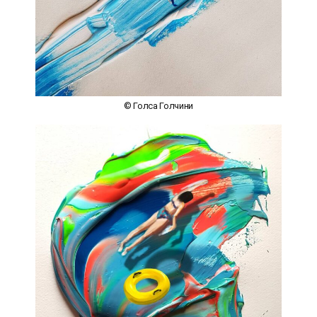
© Голса Голчини