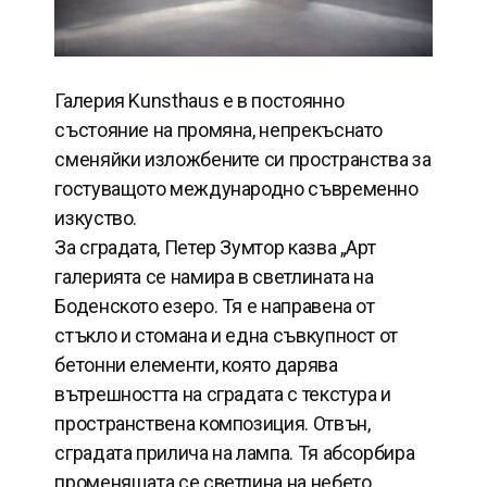
Галерия Kunsthaus е в постоянно
състояние на промяна, непрекъснато
сменяйки изложбените си пространства за
гостуващото международно съвременно
изкуство.
За сградата, Петер Зумтор казва „Арт
галерията се намира в светлината на
Боденското езеро. Тя е направена от
стъкло и стомана и една съвкупност от
бетонни елементи, която дарява
вътрешността на сградата с текстура и
пространствена композиция. Отвън,
сградата прилича на лампа. Тя абсорбира
променящата се светлина на небето,