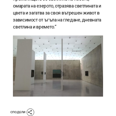
омарата на езерото, отразява светлината и
цвета и загатва за своя вътрешен живот в
зависимост от ъгъла на гледане, дневната
светлина и времето.“