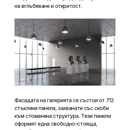
на вглъбяване и откритост.
Фасадата на галерията се състои от 712
стъклени панела, захванати със скоби
към стоманена структура. Тези панели
оформят една свободно-стояща,