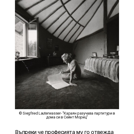
© Siegfried Lauterwasser- "Караян разучава партитури в
дома си в Сейнт Мориц"
Въпреки че професията му го отвежда