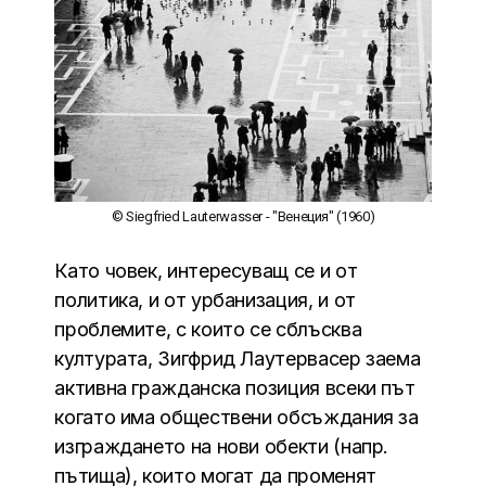
© Siegfried Lauterwasser - "Венеция" (1960)
Като човек, интересуващ се и от
политика, и от урбанизация, и от
проблемите, с които се сблъсква
културата, Зигфрид Лаутервасер заема
активна гражданска позиция всеки път
когато има обществени обсъждания за
изграждането на нови обекти (напр.
пътища), които могат да променят