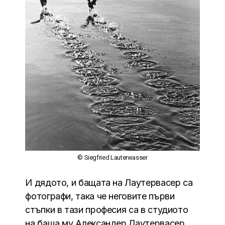
© Siegfried Lauterwasser
И дядото, и бащата на Лаутервасер са
фотографи, така че неговите първи
стъпки в тази професия са в студиото
на баща му Александер Лаутервасер.