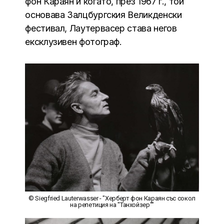
фон Караян и когато, през 1967 г., той
основава Залцбургския Великденски
фестивал, Лаутервасер става негов
ексклузивен фотограф.
© Siegfried Lauterwasser - "Херберт фон Караян със сокол
на репетиция на "Танхойзер""