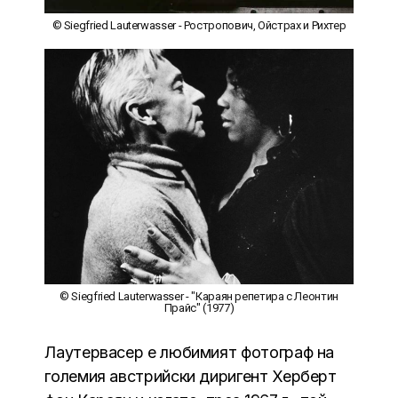
© Siegfried Lauterwasser - Ростропович, Ойстрах и Рихтер
© Siegfried Lauterwasser - "Караян репетира с Леонтин
Прайс" (1977)
Лаутервасер е любимият фотограф на
големия австрийски диригент Херберт