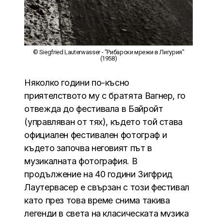
© Siegfried Lauterwasser - "Рибарски мрежи в Лигурия"
(1958)
Няколко години по-късно
приятелството му с братята Вагнер, го
отвежда до фестивала в Байройт
(управляван от тях), където той става
официален фестивален фотограф и
където започва неговият път в
музикалната фотография. В
продължение на 40 години Зигфрид
Лаутервасер е свързан с този фестивал
като през това време снима такива
легенди в света на класическата музика