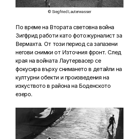
© Siegfried Lauterwasser
По време на Втората световна война
Зигфрид работи като фотожурналист за
Вермахта. От този период са запазени
негови снимки от Източния фронт. След
края на войната Лаутервасер се
фокусира върху снимането в детайли на
културни обекти и произведения на
изкуството в района на Боденското
езеро.