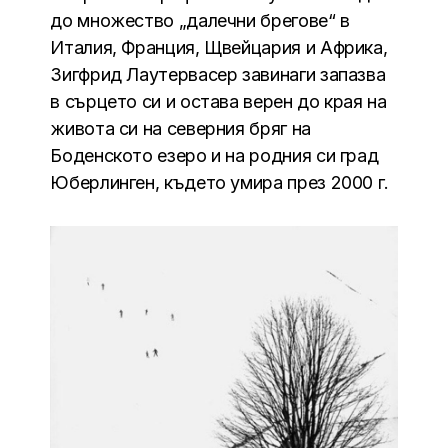
до множество „далечни брегове“ в
Италия, Франция, Щвейцария и Африка,
Зигфрид Лаутервасер завинаги запазва
в сърцето си и остава верен до края на
живота си на северния бряг на
Боденското езеро и на родния си град
Юберлинген, където умира през 2000 г.