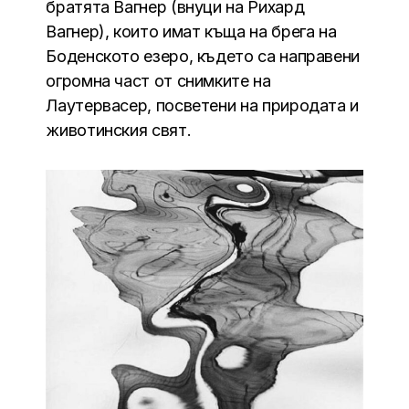
братята Вагнер (внуци на Рихард
Вагнер), които имат къща на брега на
Боденското езеро, където са направени
огромна част от снимките на
Лаутервасер, посветени на природата и
животинския свят.