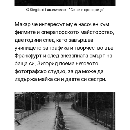
© Siegfried Lauterwasser - "Сенки в прозореца"
Макар че интересът му е насочен към
филмите и операторското майсторство,
две години след като завършва
училището за графика и творчество във
Франкфурт и след внезапната смърт на
баща си, Зигфрид поема неговото
фотографско студио, за да може да
издържа майка си и двете си сестри.