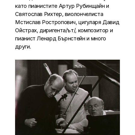
като пианистите Артур Рубинщайн и
Святослав Рихтер, виолончелиста
Мстислав Ростропович, цигуларя Давид
Ойстрах, диригента/ът/, композитор и
пианист Ленард Бърнстейн и много
други.