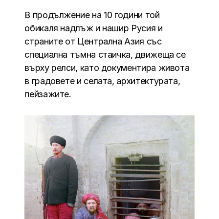
В продължение на 10 години той
обикаля надлъж и нашир Русия и
страните от Централна Азия със
специална тъмна стаичка, движеща се
върху релси, като документира живота
в градовете и селата, архитектурата,
пейзажите.