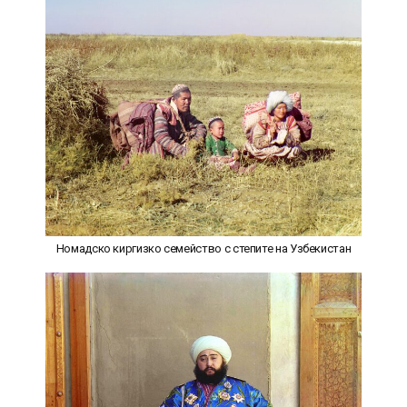
Номадско киргизко семейство с степите на Узбекистан