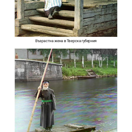
Възрастна жена в Тверска губерния