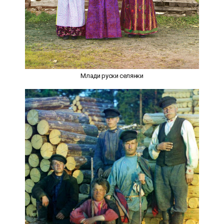
Млади руски селянки