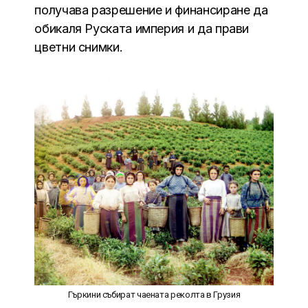
получава разрешение и финансиране да
обикаля Руската империя и да прави
цветни снимки.
Гъркини събират чаената реколта в Грузия