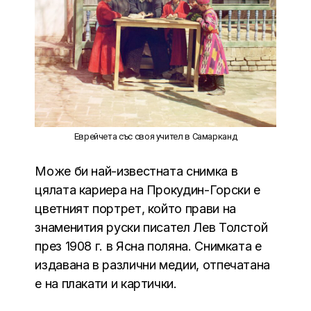
Еврейчета със своя учител в Самарканд
Може би най-известната снимка в
цялата кариера на Прокудин-Горски е
цветният портрет, който прави на
знаменития руски писател Лев Толстой
през 1908 г. в Ясна поляна. Снимката е
издавана в различни медии, отпечатана
е на плакати и картички.