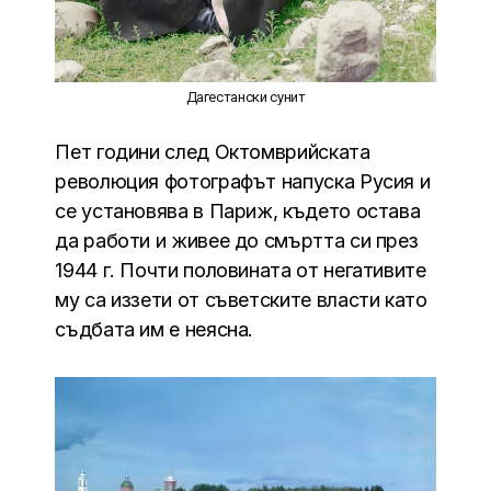
Дагестански сунит
Пет години след Октомврийската
революция фотографът напуска Русия и
се установява в Париж, където остава
да работи и живее до смъртта си през
1944 г. Почти половината от негативите
му са иззети от съветските власти като
съдбата им е неясна.