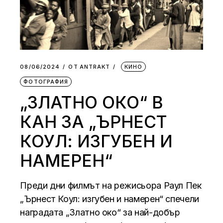
08/06/2024
ОТ
АNTRAKT
КИНО
ФОТОГРАФИЯ
„ЗЛАТНО ОКО“ В
КАН ЗА „ЪРНЕСТ
КОУЛ: ИЗГУБЕН И
НАМЕРЕН“
Преди дни филмът на режисьора Раул Пек
„Ърнест Коул: изгубен и намерен“ спечели
наградата „Златно око“ за най-добър