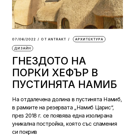
07/06/2022
ОТ
АNTRAKT
АРХИТЕКТУРА
ДИЗАЙН
ГНЕЗДОТО НА
ПОРКИ ХЕФЪР В
ПУСТИНЯТА НАМИБ
На отдалечена долина в пустинята Намиб,
в рамките на резервата „Намиб Царис“,
през 2018 г. се появява една изолирана
уникална постройка, която със сламения
си покрив