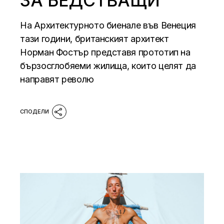
ЗА БЕДСТВАЩИ
На Архитектурното биенале във Венеция
тази години, британският архитект
Норман Фостър представя прототип на
бързосглобяеми жилища, които целят да
направят револю