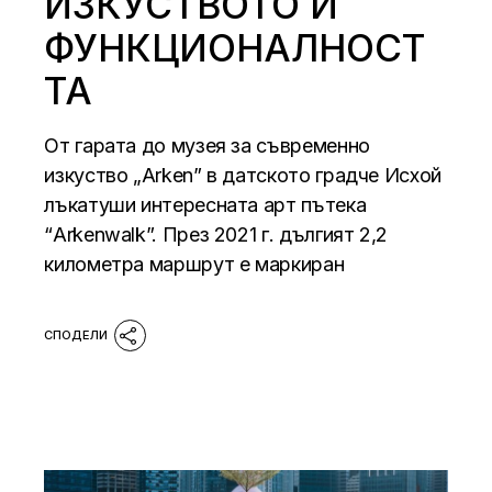
ИЗКУСТВОТО И
ФУНКЦИОНАЛНОСТ
ТА
От гарата до музея за съвременно
изкуство „Arken” в датското градче Исхой
лъкатуши интересната арт пътека
“Arkenwalk”. През 2021 г. дългият 2,2
километра маршрут е маркиран