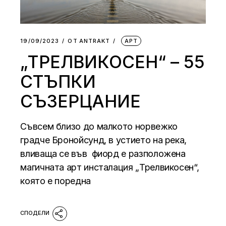
19/09/2023
ОТ
АNTRAKT
АРТ
„ТРЕЛВИКОСЕН“ – 55
СТЪПКИ
СЪЗЕРЦАНИЕ
Съвсем близо до малкото норвежко
градче Бронойсунд, в устието на река,
вливаща се във фиорд е разположена
магичната арт инсталация „Трелвикосен“,
която е поредна