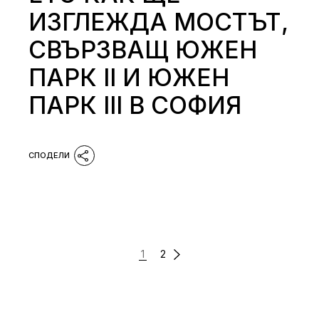
ИЗГЛЕЖДА МОСТЪТ,
СВЪРЗВАЩ ЮЖЕН
ПАРК II И ЮЖЕН
ПАРК III В СОФИЯ
РАЗДЕЛЯНЕ
1
2
НА
ПУБЛИКАЦИИТЕ