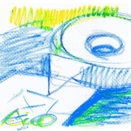
Силни жени
Насам-натам
Други