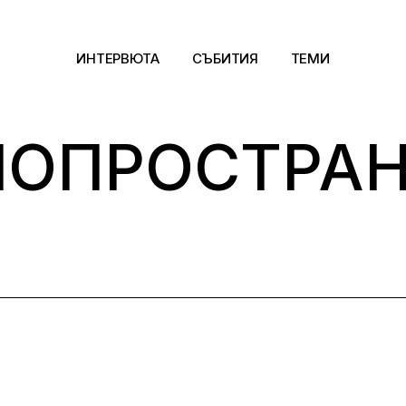
ИНТЕРВЮТА
СЪБИТИЯ
ТЕМИ
НОПРОСТРА
Архитектура
Арт
Kино
Музика
Сцена
Фотография
Дизайн
Литература и фи