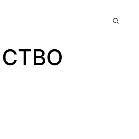
НСТВО
лософия