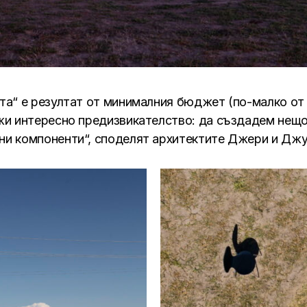
та“ е резултат от минималния бюджет (по-малко от 
жи интересно предизвикателство: да създадем нещо,
и компоненти“, споделят архитектите Джери и Джу