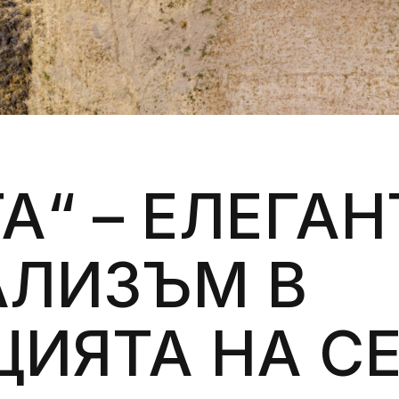
Силни жени
Насам-натам
Други
А“ – ЕЛЕГАН
ЛИЗЪМ В
ИЯТА НА С