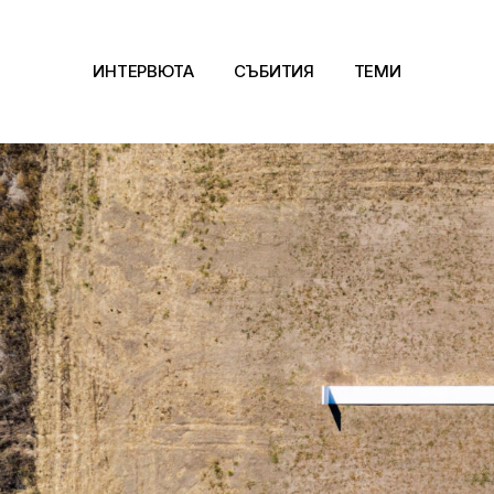
ИНТЕРВЮТА
СЪБИТИЯ
ТЕМИ
Архитектура
Арт
Kино
Музика
Сцена
Фотография
Дизайн
Литература и фи