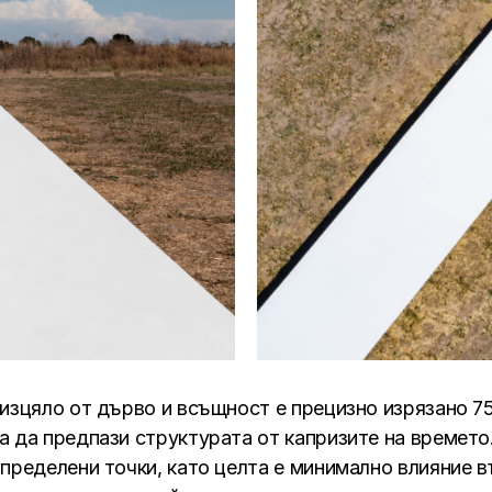
 изцяло от дърво и всъщност е прецизно изрязано 75
а да предпази структурата от капризите на времето
определени точки, като целта е минимално влияние в