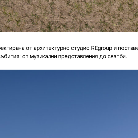
ектирана от архитектурно студио RЕgroup и поставе
ъбития: от музикални представления до сватби.