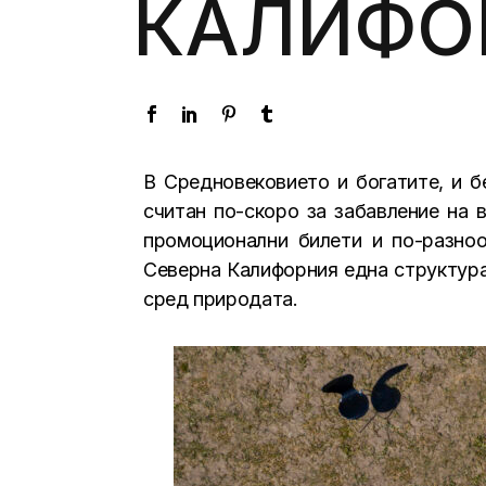
КАЛИФО
В Средновековието и богатите, и б
считан по-скоро за забавление на 
промоционални билети и по-разноо
Северна Калифорния една структура
сред природата.