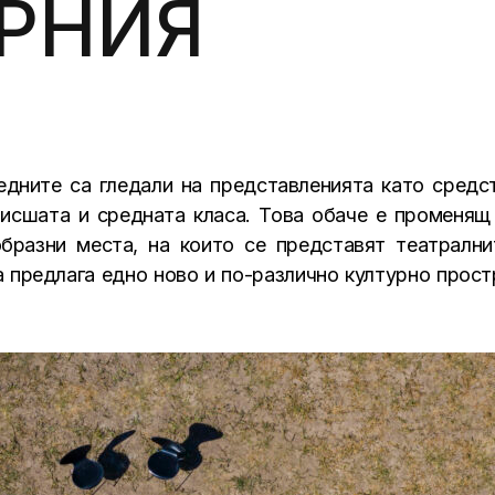
РНИЯ
едните са гледали на представленията като средс
висшата и средната класа. Това обаче е променящ
бразни места, на които се представят театрални
 предлага едно ново и по-различно културно прост