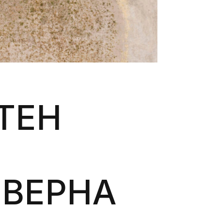
ТEН
ЕВЕРНА