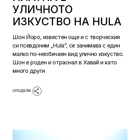
УЛИЧНОТО
ИЗКУСТВО НА HULA
Шон Йоро, известен още и с творческия
си псевдоним „Hula”, се занимава с един
малко по-необичаен вид улично изкуство.
Шон е роден и отраснал в Хавай и като
много други