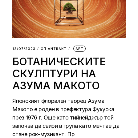
12/07/2023
ОТ
АNTRAKT
АРТ
БОТАНИЧЕСКИТЕ
СКУЛПТУРИ НА
АЗУМА МАКОТО
Японският флорален творец Азума
Макото е роден в префектура Фукуока
през 1976 г. Още като тийнейджър той
започва да свири в група като мечтае да
стане рок-музикант. Пр