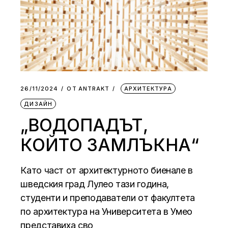
26/11/2024
ОТ
АNTRAKT
АРХИТЕКТУРА
ДИЗАЙН
„ВОДОПАДЪТ,
КОЙТО ЗАМЛЪКНА“
Като част от архитектурното биенале в
шведския град Лулео тази година,
студенти и преподаватели от факултета
по архитектура на Университета в Умео
представиха сво