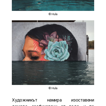
© Hula
© Hula
Художникът намира изоставени