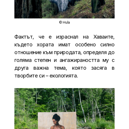
© Hula
Фактът, че е израснал на Хаваите,
където хората имат особено силно
отношение към природата, определя до
голяма степен и ангажираността му с
друга важна тема, която засяга в
творбите си – екологията.