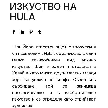
ИЗКУСТВО НА
HULA
Шон Йоро, известен още и с творческия
си псевдоним „Hula”, се занимава с един
малко по-необичаен вид улично
изкуство. Шон е роден и отраснал в
Хавай и като много други местни млади
хора се увлича по сърфа. Освен със
сърфиране, той се занимава
професионално и с изобразително
изкуство и се определя като стрийтарт
художник.