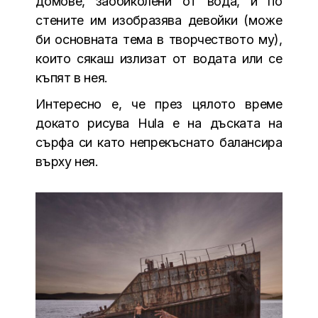
домове, заобиколени от вода, и по
стените им изобразява девойки (може
би основната тема в творчеството му),
които сякаш излизат от водата или се
къпят в нея.
Интересно е, че през цялото време
докато рисува Hula е на дъската на
сърфа си като непрекъснато балансира
върху нея.